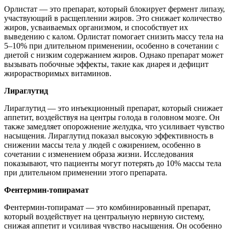
Орлистат — это препарат, который блокирует фермент липазу,
участвующий в расщеплении жиров. Это снижает количество
жиров, усваиваемых организмом, и способствует их
выведению с калом. Орлистат помогает снизить массу тела на
5–10% при длительном применении, особенно в сочетании с
диетой с низким содержанием жиров. Однако препарат может
вызывать побочные эффекты, такие как диарея и дефицит
жирорастворимых витаминов.
Лираглутид
Лираглутид — это инъекционный препарат, который снижает
аппетит, воздействуя на центры голода в головном мозге. Он
также замедляет опорожнение желудка, что усиливает чувство
насыщения. Лираглутид показал высокую эффективность в
снижении массы тела у людей с ожирением, особенно в
сочетании с изменением образа жизни. Исследования
показывают, что пациенты могут потерять до 10% массы тела
при длительном применении этого препарата.
Фентермин-топирамат
Фентермин-топирамат — это комбинированный препарат,
который воздействует на центральную нервную систему,
снижая аппетит и усиливая чувство насыщения. Он особенно