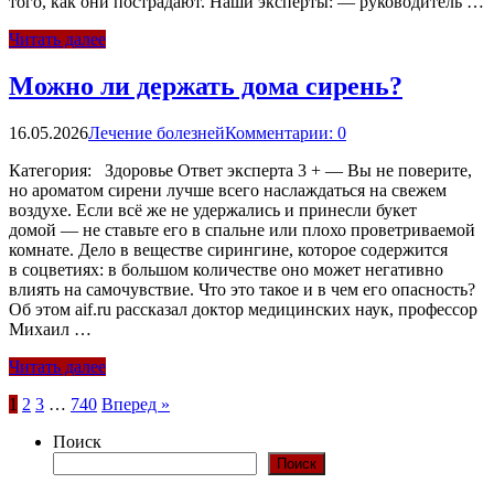
того, как они пострадают. Наши эксперты: — руководитель …
Читать далее
Можно ли держать дома сирень?
16.05.2026
Лечение болезней
Комментарии: 0
Категория: Здоровье Ответ эксперта 3 + — Вы не поверите,
но ароматом сирени лучше всего наслаждаться на свежем
воздухе. Если всё же не удержались и принесли букет
домой — не ставьте его в спальне или плохо проветриваемой
комнате. Дело в веществе сирингине, которое содержится
в соцветиях: в большом количестве оно может негативно
влиять на самочувствие. Что это такое и в чем его опасность?
Об этом aif.ru рассказал доктор медицинских наук, профессор
Михаил …
Читать далее
Пагинация
1
2
3
…
740
Вперед »
записей
Поиск
Поиск