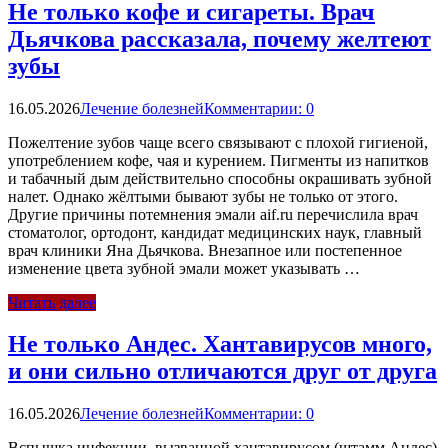
Не только кофе и сигареты. Врач
Дьячкова рассказала, почему желтеют
зубы
16.05.2026
Лечение болезней
Комментарии: 0
Пожелтение зубов чаще всего связывают с плохой гигиеной,
употреблением кофе, чая и курением. Пигменты из напитков
и табачный дым действительно способны окрашивать зубной
налет. Однако жёлтыми бывают зубы не только от этого.
Другие причины потемнения эмали aif.ru перечислила врач
стоматолог, ортодонт, кандидат медицинских наук, главный
врач клиники Яна Дьячкова. Внезапное или постепенное
изменение цвета зубной эмали может указывать …
Читать далее
Не только Андес. Хантавирусов много,
и они сильно отличаются друг от друга
16.05.2026
Лечение болезней
Комментарии: 0
Вспышка инфекции, вызванной хантавирусом (штамм Андес)