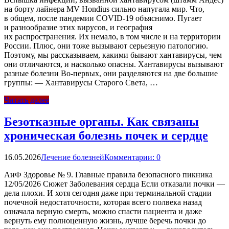
на борту лайнера MV Hondius сильно напугала мир. Что,
в общем, после пандемии COVID-19 объяснимо. Пугает
и разнообразие этих вирусов, и география
их распространения. Их немало, в том числе и на территории
России. Плюс, они тоже вызывают серьезную патологию.
Поэтому, мы рассказываем, какими бывают хантавирусы, чем
они отличаются, и насколько опасны. Хантавирусы вызывают
разные болезни Во-первых, они разделяются на две большие
группы: — Хантавирусы Старого Света, …
Читать далее
Безотказные органы. Как связаны
хроническая болезнь почек и сердце
16.05.2026
Лечение болезней
Комментарии: 0
АиФ Здоровье № 9. Главные правила безопасного пикника
12/05/2026 Сюжет Заболевания сердца Если отказали почки —
дела плохи. И хотя сегодня даже при терминальной стадии
почечной недостаточности, которая всего полвека назад
означала верную смерть, можно спасти пациента и даже
вернуть ему полноценную жизнь, лучше беречь почки до