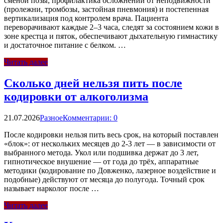
сменой позы, профилактика осложнений от неподвижности
(пролежни, тромбозы, застойная пневмония) и постепенная
вертикализация под контролем врача. Пациента
переворачивают каждые 2–3 часа, следят за состоянием кожи в
зоне крестца и пяток, обеспечивают дыхательную гимнастику
и достаточное питание с белком. …
Читать далее
Сколько дней нельзя пить после
кодировки от алкоголизма
21.07.2026
Разное
Комментарии: 0
После кодировки нельзя пить весь срок, на который поставлен
«блок»: от нескольких месяцев до 2-3 лет — в зависимости от
выбранного метода. Укол или подшивка держат до 3 лет,
гипнотическое внушение — от года до трёх, аппаратные
методики (кодирование по Довженко, лазерное воздействие и
подобные) действуют от месяца до полугода. Точный срок
называет нарколог после …
Читать далее