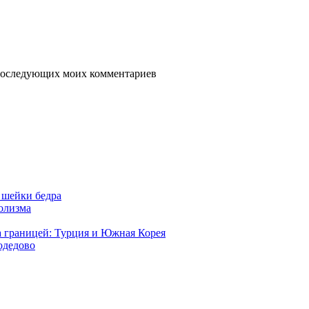
я последующих моих комментариев
 шейки бедра
голизма
а границей: Турция и Южная Корея
одедово