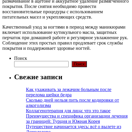
размачивание в ацетоне и аккуратное удаление размягченного
покрытия. После снятия необходимо провести
восстановительные процедуры с использованием
питательных масел и укрепляющих средств.
Качественный уход за ногтями в период между маникюрами
включает использование кутикульного масла, защитных
перчаток при домашней работе и регулярное увлажнение рук.
Соблюдение этих простых правил продлевает срок службы
покрытия и поддерживает здоровье ногтей.
Поиск
Поиск
Свежие записи
Как ухаживать за лежачим больным после
перелома шейки бедра
Сколько дней нельзя пить после кодировки от
алкоголизма
Коллагенотерапия для лица: что это такое
Преимущества и специфика организации лечения
за границей: Турция и Южная Корея
Путешествие начинается здесь: всё о вылете из
Домодедово