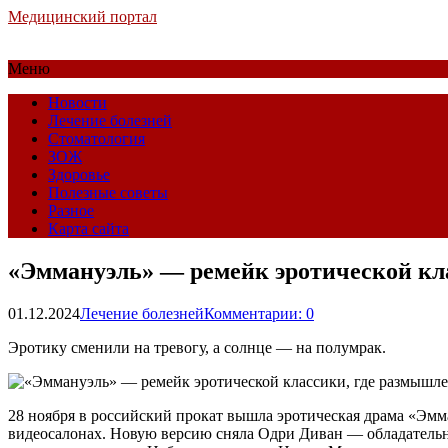
Медицинский портал
Меню
Новости
Лечение болезней
Стоматология
ЗОЖ
Здоровье
Полезные советы
Разное
Карта сайта
«Эммануэль» — ремейк эротической кла
01.12.2024
Лечение болезней
Комментарии: 0
Эротику сменили на тревогу, а солнце — на полумрак.
28 ноября в российский прокат вышла эротическая драма «Эмман
видеосалонах. Новую версию сняла Одри Диван — обладательни