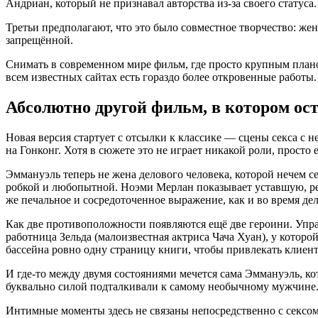
Андриан, который не признавал авторства из-за своего статуса
Третьи предполагают, что это было совместное творчество: жен
запрещённой.
Снимать в современном мире фильм, где просто крупным планом
всем известных сайтах есть гораздо более откровенные работы.
Абсолютно другой фильм, в котором ос
Новая версия стартует с отсылки к классике — сцены секса с 
на Гонконг. Хотя в сюжете это не играет никакой роли, просто
Эммануэль теперь не жена делового человека, которой нечем с
робкой и любопытной. Ноэми Мерлан показывает уставшую, резк
же печальное и сосредоточенное выражение, как и во время де
Как две противоположности появляются ещё две героини. Управ
работница Зельда (малоизвестная актриса Чача Хуан), у которой
бассейна ровно одну страницу книги, чтобы привлекать клиен
И где-то между двумя состояниями мечется сама Эммануэль, ко
буквально силой подталкивали к самому необычному мужчине. З
Интимные моменты здесь не связаны непосредственно с сексом