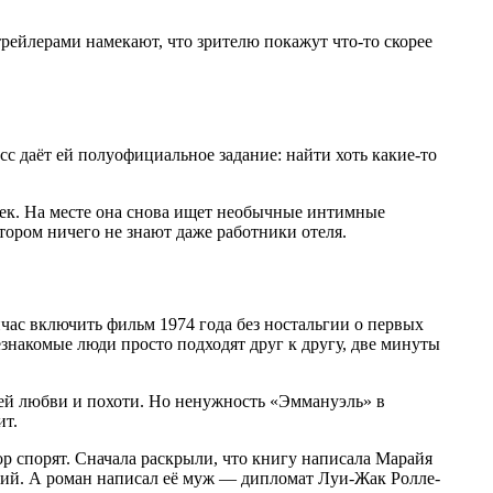
трейлерами намекают, что зрителю покажут что-то скорее
сс даёт ей полуофициальное задание: найти хоть какие-то
век. На месте она снова ищет необычные интимные
тором ничего не знают даже работники отеля.
йчас включить фильм 1974 года без ностальгии о первых
езнакомые люди просто подходят друг к другу, две минуты
щей любви и похоти. Но ненужность «Эммануэль» в
ит.
ор спорят. Сначала раскрыли, что книгу написала Марайя
зий. А роман написал её муж — дипломат Луи-Жак Ролле-