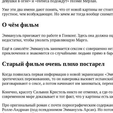
девушки в огне» и «Небеса подождут» Ноэми Мерлан.
Уже эти два имени дают понять, что от новой картины не стои
грустное, чем возбуждающее. Но зачем же тогда вообще сним
О чём фильм
Эммануэль приезжает по работе в Гонконг. Здесь она должна оц
недостатки, чтобы уволить управляющую Марго.
Ещё в самолёте Эммануэль занимается сексом с совершенно н
приключения и знакомится со случайными людьми прямо в барах
Старый фильм очень плохо постарел
Когда появилась первая информация о новой экранизации «Эмма
эротических переживаниях, то он наверняка вызовет испанский
разговаривают о сексе, а потом начинают им заниматься, переи
Конечно, красоту Сильвии Кристель никто не отменял, а где-
современном мире доказывает и тот факт, что у картины есть 
Про оригинальный роман с почти порнографическим содержанием
Ролле-Андриан (под псевдонимом Эммануэль Арсан). Но потом 