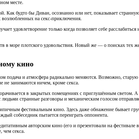
чном месте.
ой. Как будто бы Диван, осознанно или нет, показывает стран
х возлюбленных на секс-приключения.
чает удовлетворение только когда позволяет себе расслабиться и
.
тв в море плотского удовольствия. Новый же — о поисках тех ж
ному кино
этом подача и атмосфера радикально меняются. Возможно, старую
е не занимаются ничем, кроме секса.
ворачивается в закрытых помещениях с приглушённым светом. А 
с людьми странные разговоры и механическим голосом отправляе
типичным фестивальным кино. Здесь даже обнажение бывает гр
аждый собеседник пытается переиграть оппонента.
итативным авторским кино (его и презентовали на фестивале в 
 чем секса.