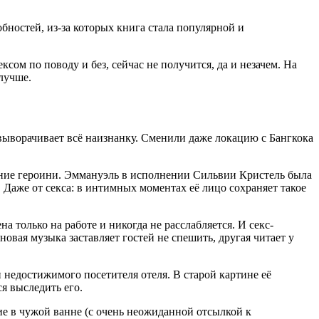
бностей, из-за которых книга стала популярной и
ом по поводу и без, сейчас не получится, да и незачем. На
олучше.
 выворачивает всё наизнанку. Сменили даже локацию с Бангкока
роение героини. Эммануэль в исполнении Сильвии Кристель была
 Даже от секса: в интимных моментах её лицо сохраняет такое
только на работе и никогда не расслабляется. И секс-
новая музыка заставляет гостей не спешить, другая читает у
 недостижимого посетителя отеля. В старой картине её
я выследить его.
е в чужой ванне (с очень неожиданной отсылкой к