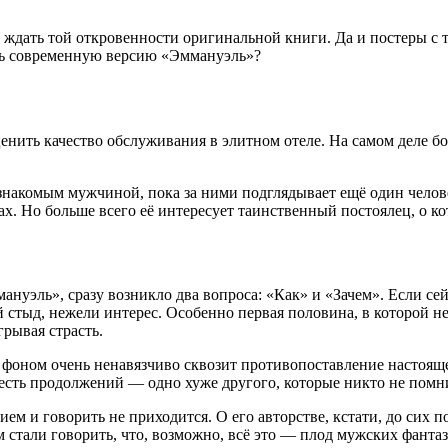
т ждать той откровенности оригинальной книги. Да и постеры с 
ать современную версию «Эммануэль»?
енить качество обслуживания в элитном отеле. На самом деле бо
езнакомым мужчиной, пока за ними подглядывает ещё один чело
. Но больше всего её интересует таинственный постоялец, о ко
нуэль», сразу возникло два вопроса: «Как» и «Зачем». Если се
 стыд, нежели интерес. Особенно первая половина, в которой н
грывая страсть.
то фоном очень ненавязчиво сквозит противопоставление настоя
шесть продолжений — одно хуже другого, которые никто не помн
 и говорить не приходится. О его авторстве, кстати, до сих п
стали говорить, что, возможно, всё это — плод мужских фанта