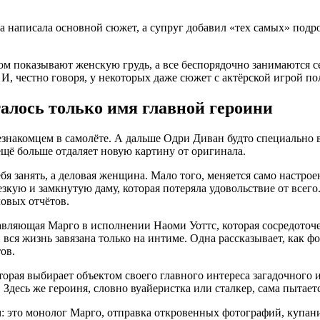
.
а написала основной сюжет, а супруг добавил «тех самых» подро
 показывают женскую грудь, а все беспорядочно занимаются секс
 И, честно говоря, у некоторых даже сюжет с актёрской игрой п
талось только имя главной героини
незнакомцем в самолёте. А дальше Одри Диван будто специально
 ещё больше отдаляет новую картину от оригинала.
ебя занять, а деловая женщина. Мало того, меняется само наст
ую и замкнутую даму, которая потеряла удовольствие от всего.
ловых отчётов.
ляющая Марго в исполнении Наоми Уоттс, которая сосредоточена 
 вся жизнь завязана только на интиме. Одна рассказывает, как фо
тов.
торая выбирает объектом своего главного интереса загадочного и
десь же героиня, словно вуайеристка или сталкер, сама пытаетс
: это монолог Марго, отправка откровенных фотографий, купани