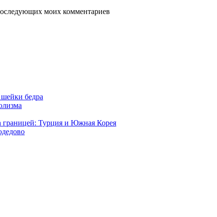
я последующих моих комментариев
 шейки бедра
голизма
а границей: Турция и Южная Корея
одедово