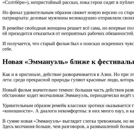
«Солтбёрн»), непристойный рассказ, пока герои сидят в публи
Но финал удивительным образом свяжет новую версию со стар
патриархата: деловые мужчины великодушно отправляли свои
В ремейке свободная женщина решает всё сама, но впервые полу
ей приходится отказаться от неприятных рабочих обязанностей
И получается, что старый фильм был о поисках искренних чувс
себе.
Новая «Эммануэль» ближе к фестиваль
Как и в оригинале, действие разворачивается в Азии. Но при 
лета: среди прекрасной природы гуляют красивые люди, которы
Новый фильм значительно темнее: большая часть действия раз
обстановке ходит молчаливая Эммануэль, периодически ведёт 
Удивительным образом ремейк классики эротики оказывается 
«киношности». А диалоги некомфортны: в них много пауз, и к
В сумме новая «Эммануэль» выглядит слегка тревожным, но мед
Здесь молчания больше, чем разговоров, а размышлений больше,