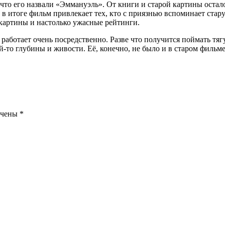
что его назвали «Эммануэль». От книги и старой картины остало
в итоге фильм привлекает тех, кто с приязнью вспоминает стар
 картины и настолько ужасные рейтинги.
е работает очень посредственно. Разве что получится поймать т
-то глубины и живости. Её, конечно, не было и в старом фильме
ечены
*