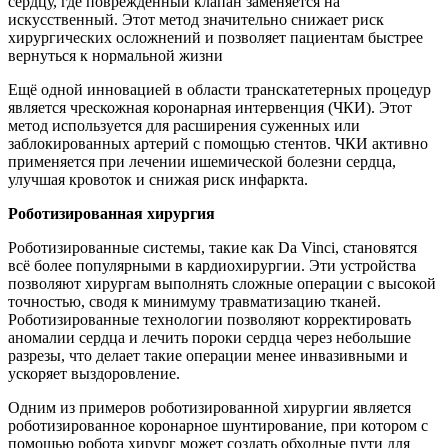
сердцу, где повреждённый клапан заменяется на
искусственный. Этот метод значительно снижает риск
хирургических осложнений и позволяет пациентам быстрее
вернуться к нормальной жизни
Ещё одной инновацией в области транскатетерных процедур
является чрескожная коронарная интервенция (ЧКИ). Этот
метод используется для расширения суженных или
заблокированных артерий с помощью стентов. ЧКИ активно
применяется при лечении ишемической болезни сердца,
улучшая кровоток и снижая риск инфаркта.
Роботизированная хирургия
Роботизированные системы, такие как Da Vinci, становятся
всё более популярными в кардиохирургии. Эти устройства
позволяют хирургам выполнять сложные операции с высокой
точностью, сводя к минимуму травматизацию тканей.
Роботизированные технологии позволяют корректировать
аномалии сердца и лечить пороки сердца через небольшие
разрезы, что делает такие операции менее инвазивными и
ускоряет выздоровление.
Одним из примеров роботизированной хирургии является
роботизированное коронарное шунтирование, при котором с
помощью робота хирург может создать обходные пути для