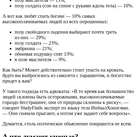
позу мыслителя — 13%;
позу солдата (сон на спине с руками вдоль тела) — 10%.
А вот как любят спать богачи — 10% самых
высокооплачиваемых людей из всех опрошенных:
позу свободного падения выбирают почти треть
из них — 29%;
позу солдата — 23%;
эмбриона — 21%;
обнимая подушку спят 13%;
в позе мыслителя — 9%.
Как быть? Может действительно стоит упасть на кровать,
будто вы выбросились из самолета с парашютом, и богатство
придет к вам?
У такого подхода есть адвокаты: «В то время как большинство
людей склонны быть осторожными, высокооплачиваемые
гораздо бесстрашнее, они от природы склонны к риску», —
говорит StudyFinds эксперт по языку тела ИнбаалХонигман.
— Они сначала прыгают, а потом уже задают себе вопросы«.
Думается, столь поэтическое объяснение понравится не всем.
А что думают ученые?