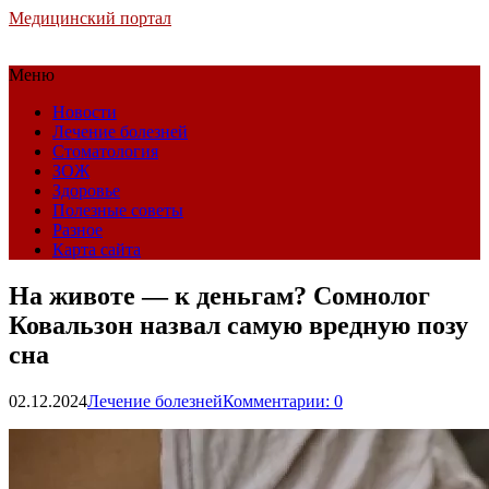
Медицинский портал
Меню
Новости
Лечение болезней
Стоматология
ЗОЖ
Здоровье
Полезные советы
Разное
Карта сайта
На животе — к деньгам? Сомнолог
Ковальзон назвал самую вредную позу
сна
02.12.2024
Лечение болезней
Комментарии: 0