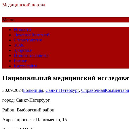
Медицинский портал
Меню
Новости
Лечение болезней
Стоматология
ЗОЖ
Здоровье
Полезные советы
Разное
Карта сайта
Национальный медицинский исследоват
30.09.2024
Больницы
,
Санкт-Петербург
,
Справочная
Комментари
город: Санкт-Петербург
Район: Выборгский район
Адрес: проспект Пархоменко, 15