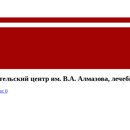
ельский центр им. В.А. Алмазова, лече
и: 0