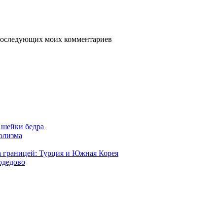
я последующих моих комментариев
 шейки бедра
голизма
а границей: Турция и Южная Корея
одедово