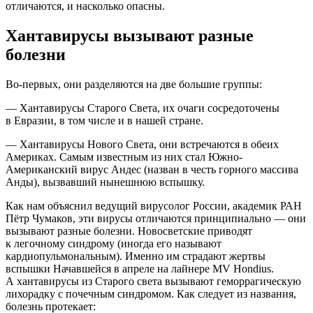
отличаются, и насколько опасны.
Хантавирусы вызывают разные
болезни
Во-первых, они разделяются на две большие группы:
— Хантавирусы Старого Света, их очаги сосредоточены
в Евразии, в том числе и в нашей стране.
— Хантавирусы Нового Света, они встречаются в обеих
Америках. Самым известным из них стал Южно-
Американский вирус Андес (назван в честь горного массива
Анды), вызвавший нынешнюю вспышку.
Как нам объяснил ведущий вирусолог России, академик РАН
Пётр Чумаков, эти вирусы отличаются принципиально — они
вызывают разные болезни. Новосветские приводят
к легочному синдрому (иногда его называют
кардиопульмональным). Именно им страдают жертвы
вспышки Начавшейся в апреле на лайнере MV Hondius.
А хантавирусы из Старого света вызывают геморрагическую
лихорадку с почечным синдромом. Как следует из названия,
болезнь протекает: