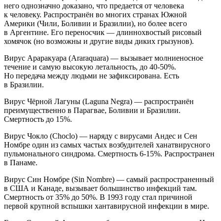
него однозначно доказано, что предается от человека
к человеку. Распространён во многих странах Южной
Америки (Чили, Боливии и Бразилии), но более всего
в Аргентине. Его переносчик — длиннохвостый рисовый
хомячок (но возможны и другие виды диких грызунов).
Вирус Араракуара (Araraquara) — вызывает молниеносное
течение и самую высокую летальность, до 40-50%.
Но передача между людьми не зафиксирована. Есть
в Бразилии.
Вирус Чёрной Лагуны (Laguna Negra) — распространён
преимущественно в Парагвае, Боливии и Бразилии.
Смертность до 15%.
Вирус Чокло (Choclo) — наряду с вирусами Андес и Сен
Номбре один из самых частых возбудителей ханатвирусного
пульмонального синдрома. Смертность 6-15%. Распространен
в Панаме.
Вирус Син Номбре (Sin Nombre) — самый распространенный
в США и Канаде, вызывает большинство инфекций там.
Смертность от 35% до 50%. В 1993 году стал причиной
первой крупной вспышки хантавирусной инфекции в мире.