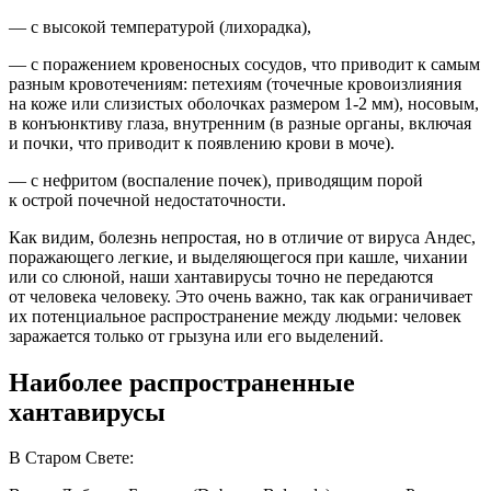
— с высокой температурой (лихорадка),
— с поражением кровеносных сосудов, что приводит к самым
разным кровотечениям: петехиям (точечные кровоизлияния
на коже или слизистых оболочках размером 1-2 мм), носовым,
в конъюнктиву глаза, внутренним (в разные органы, включая
и почки, что приводит к появлению крови в моче).
— с нефритом (воспаление почек), приводящим порой
к острой почечной недостаточности.
Как видим, болезнь непростая, но в отличие от вируса Андес,
поражающего легкие, и выделяющегося при кашле, чихании
или со слюной, наши хантавирусы точно не передаются
от человека человеку. Это очень важно, так как ограничивает
их потенциальное распространение между людьми: человек
заражается только от грызуна или его выделений.
Наиболее распространенные
хантавирусы
В Старом Свете: