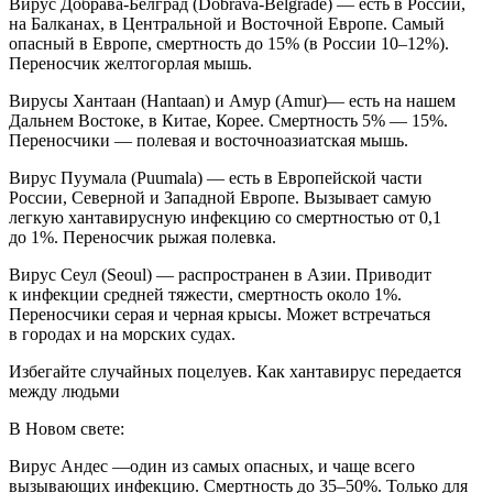
Вирус Добрава-Белград (Dobrava-Belgrade) — есть в России,
на Балканах, в Центральной и Восточной Европе. Самый
опасный в Европе, смертность до 15% (в России 10–12%).
Переносчик желтогорлая мышь.
Вирусы Хантаан (Hantaan) и Амур (Amur)— есть на нашем
Дальнем Востоке, в Китае, Корее. Смертность 5% — 15%.
Переносчики — полевая и восточноазиатская мышь.
Вирус Пуумала (Puumala) — есть в Европейской части
России, Северной и Западной Европе. Вызывает самую
легкую хантавирусную инфекцию со смертностью от 0,1
до 1%. Переносчик рыжая полевка.
Вирус Сеул (Seoul) — распространен в Азии. Приводит
к инфекции средней тяжести, смертность около 1%.
Переносчики серая и черная крысы. Может встречаться
в городах и на морских судах.
Избегайте случайных поцелуев. Как хантавирус передается
между людьми
В Новом свете:
Вирус Андес —один из самых опасных, и чаще всего
вызывающих инфекцию. Смертность до 35–50%. Только для