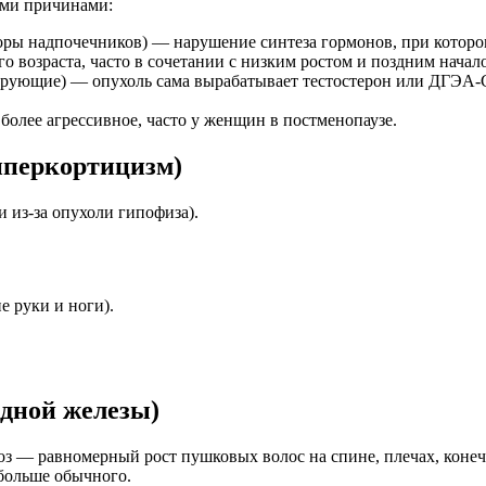
ыми причинами:
ры надпочечников) — нарушение синтеза гормонов, при которо
о возраста, часто в сочетании с низким ростом и поздним начал
рующие) — опухоль сама вырабатывает тестостерон или ДГЭА-С
более агрессивное, часто у женщин в постменопаузе.
иперкортицизм)
 из-за опухоли гипофиза).
е руки и ноги).
дной железы)
з — равномерный рост пушковых волос на спине, плечах, конеч
 больше обычного.