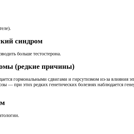
теле).
ский синдром
водить больше тестостерона.
ромы (редкие причины)
ается гормональными сдвигами и гирсутизмом из-за влияния эп
зы — при этих редких генетических болезнях наблюдается гене
зм
атологии.