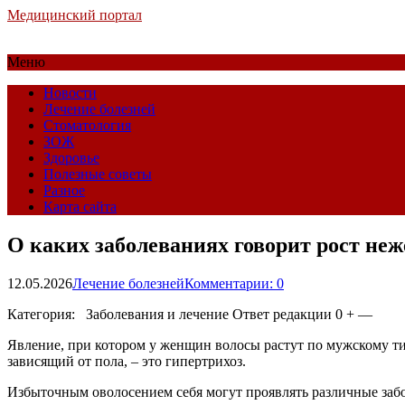
Медицинский портал
Меню
Новости
Лечение болезней
Стоматология
ЗОЖ
Здоровье
Полезные советы
Разное
Карта сайта
О каких заболеваниях говорит рост не
12.05.2026
Лечение болезней
Комментарии: 0
Категория: Заболевания и лечение
Ответ редакции 0 + —
Явление, при котором у женщин волосы растут по мужскому тип
зависящий от пола, – это гипертрихоз.
Избыточным оволосением себя могут проявлять различные заб