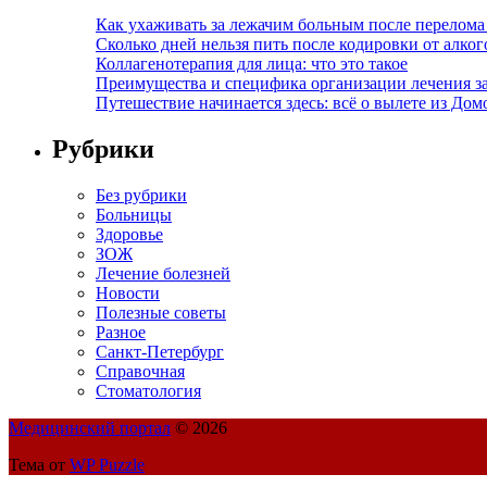
Как ухаживать за лежачим больным после перелома
Сколько дней нельзя пить после кодировки от алко
Коллагенотерапия для лица: что это такое
Преимущества и специфика организации лечения з
Путешествие начинается здесь: всё о вылете из Дом
Рубрики
Без рубрики
Больницы
Здоровье
ЗОЖ
Лечение болезней
Новости
Полезные советы
Разное
Санкт-Петербург
Справочная
Стоматология
Медицинский портал
© 2026
Тема от
WP Puzzle