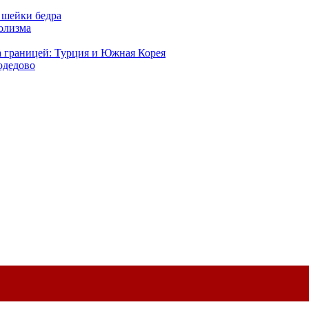
 шейки бедра
голизма
а границей: Турция и Южная Корея
одедово