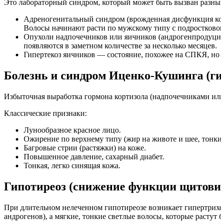
Это лабораторный синдром, который может быть вызван разн
Адреногенитальный синдром (врожденная дисфункция ко
Волосы начинают расти по мужскому типу с подростковог
Опухоли надпочечников или яичников (андрогенпродуци
появляются в заметном количестве за несколько месяцев.
Гипертекоз яичников — состояние, похожее на СПКЯ, но 
Болезнь и синдром Иценко-Кушинга (г
Избыточная выработка гормона кортизола (надпочечниками или
Классические признаки:
Лунообразное красное лицо.
Ожирение по верхнему типу (жир на животе и шее, тонки
Багровые стрии (растяжки) на коже.
Повышенное давление, сахарный диабет.
Тонкая, легко синящая кожа.
Гипотиреоз (снижение функции щитови
При длительном нелеченном гипотиреозе возникает гипертрихо
андрогенов), а мягкие, тонкие светлые волосы, которые растут