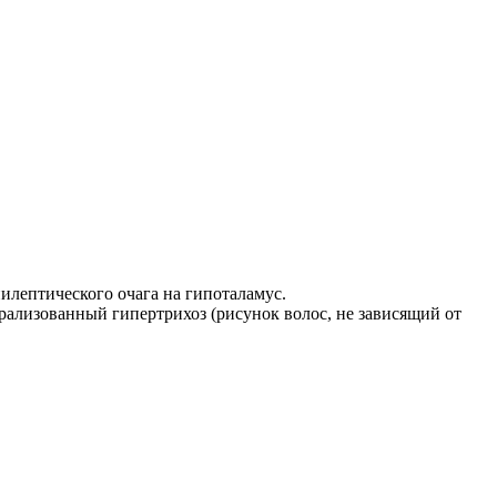
илептического очага на гипоталамус.
рализованный гипертрихоз (рисунок волос, не зависящий от