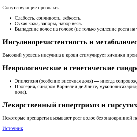
Сопутствующие признаки:
Слабость, сонливость, зябкость.
Сухая кожа, запоры, набор веса.
Выпадение волос на голове (не только усиление роста на 
Инсулинорезистентность и метаболиче
Высокий уровень инсулина в крови стимулирует яичники произ
Неврологические и генетические синд
Эпилепсия (особенно височная доля) — иногда сопровожд
Прогерия, синдром Корнелии де Ланге, мукополисахаридо
пола).
Лекарственный гипертрихоз и гирсути
Некоторые препараты вызывают рост волос без эндокринной п
Источник