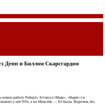
уз Депп и Биллом Скарсгардом
 новую работу Роберта Эггерса («Маяк», «Варяг») и
toes у неё 93%, а на Metacritic — 83 балла. Впрочем, без