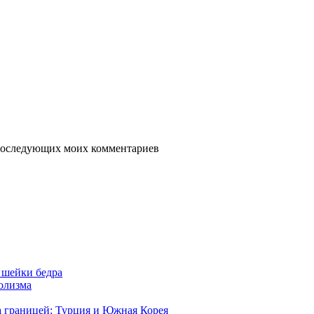
я последующих моих комментариев
 шейки бедра
голизма
а границей: Турция и Южная Корея