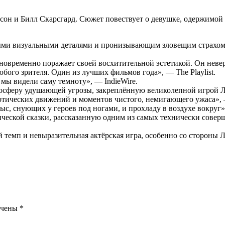
н и Билл Скарсгард. Сюжет повествует о девушке, одержимой п
ми визуальными деталями и пронизывающим зловещим страхом. 
временно поражает своей восхитительной эстетикой. Он неверо
бого зрителя. Один из лучших фильмов года», — The Playlist.
ы мы видели саму темноту», — IndieWire.
мосферу удушающей угрозы, закреплённую великолепной игрой Ли
ических движений и моментов чистого, немигающего ужаса», —
с, снующих у героев под ногами, и прохладу в воздухе вокруг»,
ческой сказки, рассказанную одним из самых технически соверш
темп и невыразительная актёрская игра, особенно со стороны Л
ечены
*