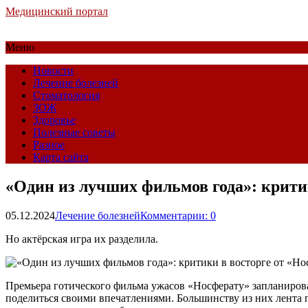
Медицинский портал
Меню
Новости
Лечение болезней
Стоматология
ЗОЖ
Здоровье
Полезные советы
Разное
Карта сайта
«Один из лучших фильмов года»: крити
05.12.2024
Лечение болезней
Комментарии: 0
Но актёрская игра их разделила.
Премьера готического фильма ужасов «Носферату» запланирован
поделиться своими впечатлениями. Большинству из них лента по