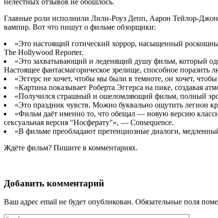
нелестных отзывов не обошлось.
Главные роли исполнили Лили-Роуз Депп, Аарон Тейлор-Джонсо
вампир. Вот что пишут о фильме обзорщики:
«Это настоящий готический хоррор, насыщенный роскошны
The Hollywood Reporter.
«Это захватывающий и леденящий душу фильм, который одно
Настоящее фантасмагорическое зрелище, способное поразить лю
«Эггерс не хочет, чтобы мы были в темноте, он хочет, чтоб
«Картина показывает Роберта Эггерса на пике, создавая ат
«Получился страшный и ошеломляющий фильм, полный эрот
«Это праздник чувств. Можно буквально ощутить легион кры
«Фильм даёт именно то, что обещал — новую версию класси
сексуальная версия "Носферату"», — Consequence.
«В фильме преобладают претенциозные диалоги, медленный 
Ждёте фильм? Пишите в комментариях.
Добавить комментарий
Ваш адрес email не будет опубликован.
Обязательные поля пом