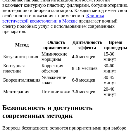
включают контурную пластику филлерами, ботулинотерапию,
мезотерапию и биоревитализацию. Каждый метод имеет свои
особенности и показания к применению.
Клиника
эстетической косметологии в Москве
предлагает полный
спектр подобных услуг с использованием современных
препаратов.
Область
Длительность
Время
Метод
применения
эффекта
процедуры
Мимические
15-30
Ботулинотерапия
4-6 месяцев
морщины
минут
Контурная
Коррекция
30-60
8-18 месяцев
пластика
объемов
минут
Увлажнение
30-45
Биоревитализация
6-8 месяцев
кожи
минут
20-40
Мезотерапия
Питание кожи
3-6 месяцев
минут
Безопасность и доступность
современных методик
Вопросы безопасности остаются приоритетными при выборе