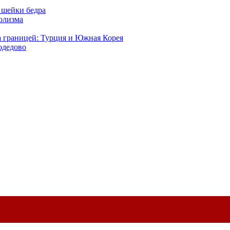
 шейки бедра
голизма
а границей: Турция и Южная Корея
одедово