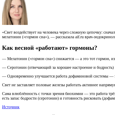
«Свет воздействует на человека через сложную цепочку: сначал
мелатонин («гормон сна»), — рассказала aif.ru врач-эндокрин
Как весной «работают» гормоны?
— Мелатонин («гормон сна») снижается — а это тот гормон, из-з
— Серотонин (отвечающий за хорошее настроение и бодрость) 
— Одновременно улучшается работа дофаминовой системы — это 
Свет не заставляет половые железы работать активнее напряму
Сама влюблённость с точки зрения биохимии — это работа трёх
есть запас бодрости (серотонин) и готовность рисковать (дофам
Источник