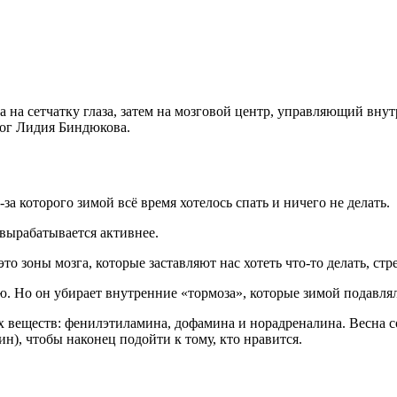
а на сетчатку глаза, затем на мозговой центр, управляющий вну
олог Лидия Биндюкова.
а которого зимой всё время хотелось спать и ничего не делать.
вырабатывается активнее.
зоны мозга, которые заставляют нас хотеть что-то делать, стре
ю. Но он убирает внутренние «тормоза», которые зимой подавля
 веществ: фенилэтиламина, дофамина и норадреналина. Весна со
ин), чтобы наконец подойти к тому, кто нравится.