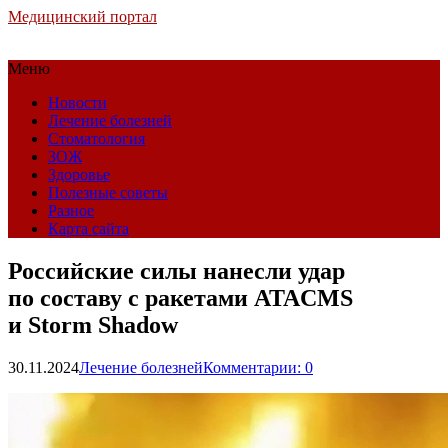
Медицинский портал
Меню
Новости
Лечение болезней
Стоматология
ЗОЖ
Здоровье
Полезные советы
Разное
Карта сайта
Российские силы нанесли удар
по составу с ракетами ATACMS
и Storm Shadow
30.11.2024
Лечение болезней
Комментарии: 0