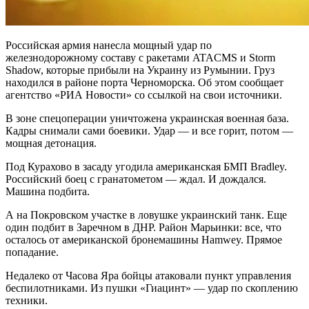
Российская армия нанесла мощный удар по
железнодорожному составу с ракетами ATACMS и Storm
Shadow, которые прибыли на Украину из Румынии. Груз
находился в районе порта Черноморска. Об этом сообщает
агентство «РИА Новости» со ссылкой на свои источники.
В зоне спецоперации уничтожена украинская военная база.
Кадры снимали сами боевики. Удар — и все горит, потом —
мощная детонация.
Под Курахово в засаду угодила американская БМП Bradley.
Российский боец с гранатометом — ждал. И дождался.
Машина подбита.
А на Покровском участке в ловушке украинский танк. Еще
один подбит в Заречном в ДНР. Район Марьинки: все, что
осталось от американской бронемашины Hamwey. Прямое
попадание.
Недалеко от Часова Яра бойцы атаковали пункт управления
беспилотниками. Из пушки «Гиацинт» — удар по скоплению
техники.