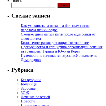
Поиск
Поиск
Свежие записи
Как ухаживать за лежачим больным после
перелома шейки бедра
Сколько дней нельзя пить после кодировки от
алкоголизма
Коллагенотерапия для лица: что это такое
Преимущества и специфика организации лечения
за границей: Турция и Южная Корея
Путешествие начинается здесь: всё о вылете из
Домодедово
Рубрики
Без рубрики
Больницы
Здоровье
ЗОЖ
Лечение болезней
Новости
Полезные советы