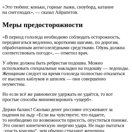
«Это тюбинг, коньки, горные лыжи, сноуборд, катание
на снегоходах», — сказал Айрапетов.
Меры предосторожности
«В период гололеда необходимо соблюдать осторожность,
передвигаться медленно, короткими шагами, по дорогам,
обработанным антиголелёдными средствами. Обувь должна
соответствовать погоде», — отметил врач.
У обуви должна быть ребристая подошва. Можно
использовать специальные накладки на подошву — ледоходы.
Женщинам следует на время гололеда полностью отказаться
от высоких каблуков и шпилек — они совершенно
неуместны.
Но если всё же равновесие удержать не удаётся, то вот
простые способы минимизировать «ущерб».
Держи баланс! Сколько денег россияне отсуживают за
падения на льду «Если вы чувствуете, что падаете,
то необходимо по возможности присесть, опуститься пониже.
Это снизит кинетическую энергию удара. Не надо пытаться
„упасть красиво“, чем обычно страдают женщины.