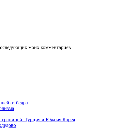
я последующих моих комментариев
 шейки бедра
голизма
а границей: Турция и Южная Корея
одедово