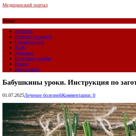
Медицинский портал
Меню
Новости
Лечение болезней
Стоматология
ЗОЖ
Здоровье
Полезные советы
Разное
Карта сайта
Бабушкины уроки. Инструкция по загот
01.07.2025
Лечение болезней
Комментарии: 0