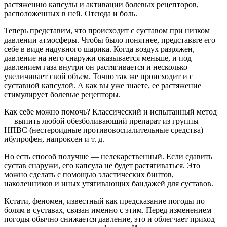
растяжению капсулы и активации болевых рецепторов,
расположенных в ней. Отсюда и боль.
Теперь представим, что происходит с суставом при низком
давлении атмосферы. Чтобы было понятнее, представьте его
себе в виде надувного шарика. Когда воздух разряжен,
давление на него снаружи оказывается меньше, и под
давлением газа внутри он растягивается и несколько
увеличивает свой объем. Точно так же происходит и с
суставной капсулой. А как вы уже знаете, ее растяжение
стимулирует болевые рецепторы.
Как себе можно помочь? Классический и испытанный метод
— выпить любой обезболивающий препарат из группы
НПВС (нестероидные противовоспалительные средства) —
ибупрофен, напроксен и т. д.
Но есть способ получше — нелекарственный. Если сдавить
сустав снаружи, его капсула не будет растягиваться. Это
можно сделать с помощью эластических бинтов,
наколенников и иных утягивающих бандажей для суставов.
Кстати, феномен, известный как предсказание погоды по
болям в суставах, связан именно с этим. Перед изменением
погоды обычно снижается давление, это и облегчает приход