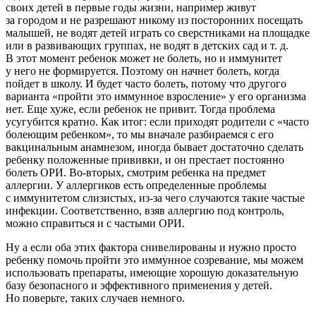
своих детей в первые годы жизни, например живут
за городом и не разрешают никому из посторонних посещать
малышей, не водят детей играть со сверстниками на площадке
или в развивающих группах, не водят в детских сад и т. д.
В этот момент ребенок может не болеть, но и иммунитет
у него не формируется. Поэтому он начнет болеть, когда
пойдет в школу. И будет часто болеть, потому что другого
варианта «пройти это иммунное взросление» у его организма
нет. Еще хуже, если ребенок не привит. Тогда проблема
усугубится кратно. Как итог: если приходят родители с «часто
болеющим ребенком», то мы вначале разбираемся с его
вакцинальным анамнезом, иногда бывает достаточно сделать
ребенку положенные прививки, и он престает постоянно
болеть ОРИ. Во-вторых, смотрим ребенка на предмет
аллергии. У аллергиков есть определенные проблемы
с иммунитетом слизистых, из-за чего случаются такие частые
инфекции. Соответственно, взяв аллергию под контроль,
можно справиться и с частыми ОРИ.
Ну а если оба этих фактора снивелированы и нужно просто
ребенку помочь пройти это иммунное созревание, мы можем
использовать препараты, имеющие хорошую доказательную
базу безопасного и эффективного применения у детей.
Но поверьте, таких случаев немного.