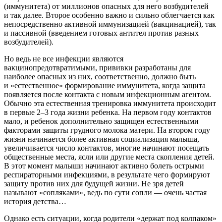
(иммунитета) от миллионов опасных для него возбудителей
и так далее. Второе особенно важно и сильно облегчается как
непосредственно активной иммунизацией (вакцинацией), так
и пассивной (введением готовых антител против разных
возбудителей).
Но ведь не все инфекции являются
вакцинопредотвратимыми, прививки разработаны для
наиболее опасных из них, соответственно, должно быть
и «естественное» формирование иммунитета, когда защита
появляется после контакта с новым инфекционным агентом.
Обычно эта естественная тренировка иммунитета происходит
в первые 2–3 года жизни ребенка. На первом году контактов
мало, и ребенок дополнительно защищен естественными
факторами защиты грудного молока матери. На втором году
жизни начинается более активная социализация малыша,
увеличивается число контактов, многие начинают посещать
общественные места, ясли или другие места скопления детей.
В этот момент малыши начинают активно болеть острыми
респираторными инфекциями, в результате чего формируют
защиту против них для будущей жизни. Не зря детей
называют «сопляками», ведь по сути сопли — очень частая
история детства…
Однако есть ситуации, когда родители «держат под колпаком»