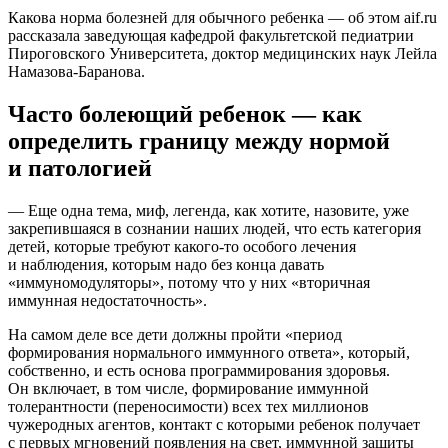
Какова норма болезней для обычного ребенка — об этом aif.ru
рассказала заведующая кафедрой факультетской педиатрии
Пироговского Университета, доктор медицинских наук Лейла
Намазова-Баранова.
Часто болеющий ребенок — как
определить границу между нормой
и патологией
— Еще одна тема, миф, легенда, как хотите, назовите, уже
закрепившаяся в сознании наших людей, что есть категория
детей, которые требуют какого-то особого лечения
и наблюдения, которым надо без конца давать
«иммуномодуляторы», потому что у них «вторичная
иммунная недостаточность».
На самом деле все дети должны пройти «период
формирования нормального иммунного ответа», который,
собственно, и есть основа программирования здоровья.
Он включает, в том числе, формирование иммунной
толерантности (переносимости) всех тех миллионов
чужеродных агентов, контакт с которыми ребенок получает
с первых мгновений появления на свет, иммунной защиты