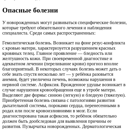
Опасные болезни
У новорожденных могут развиваться специфические болезни,
которые требуют обязательного лечения и наблюдения
специалиста. Среди самых распространенных:
Гемолитическая болезнь. Возникает на фоне резус-конфликта
с кровью матери, характеризуется разрушением красных
кровяных телец. Главное проявление — бледность или
желтушность кожи. При своевременной диагностике и
адекватном лечении (переливание крови) прогноз вполне
благоприятный. В некоторых случаях болезнь может дать о
себе знать спустя несколько лет — у ребёнка разовьется
анемия, будет увеличена печень, возможны нарушения в
нервной системе. Асфиксия. Врожденное удушье возникает в
случае нарушения кровообращения еще в утробе матери.
Выделяют две формы: синюю (легкую) и бледную (тяжелую).
Приобретенная болезнь связана с патологиями развития
дыхательной системы, пороками сердца, перенесенными в
родах или после кровоизлияниями в мозг. Если
диагностирована такая асфиксия, то ребёнок обязательно
должен быть дообследован для выявления причины ее
развития. Пузырчатка новорожденных. Дерматологическая