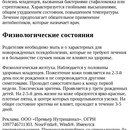
болезнь младенцев, вызванная бактериями стафилококка или
стрептококка. Характеризуется гнойными высыпаниями,
общим ухудшением состояния, повышением температуры.
Лечение предполагает обязательное применение
антибиотиков, которые назначает врач.
Физиологические состояния
Родителям необходимо знать и о характерных для
новорожденных псевдоболезнях, которые не требуют лечения
и в большинстве случаев никак не влияют на здоровье.
Физиологическая желтуха. Наблюдается у половины
здоровых младенцев. Пожелтение кожи появляется на 2-3-й
день после рождения и не сопровождается другими
симптомами. Проходит самостоятельно к концу первой
недели. Токсическая эритема. Проявляется у трети рожденных
детей. На 2-5-й день жизни на коже образуются ярко-красные,
плотные пятна, в центре которых прощупываются узелки. На
общее состояние эритема не влияет, проходит в течение 3-5
дней.
Реклама. ООО «Премьер Нутришинал». ОГРН
1097746711303. NoseFrida®, Windi®. Имеются
противопоказания. Проконсультируйтесь со специалистом. 0+