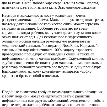
цвета кожи. Сыпь любого характера. Темная моча. Запоры,
изменение цвета или запаха кала. Затрудненное дыхание.
Насморк и заложенность носа у младенцев – очень
распространенная проблема. Малыши не умеют дышать ртом,
поэтому даже небольшое количество слизи может серьезно
затруднить дыхание. Особенно это заметно во время
кормления, когда ребенок вынужден делать паузы или вовсе
отказываться от еды. Для безопасного и эффективного
очищения носика малыша рекомендуем использовать
механический назальный аспиратор NoseFrida. Надежный
сменный фильтр обеспечивает 100% защиту взрослого,
проводящего процедуру, от попадания слизи, а также от
инфицирования, если малыш приболел. Скругленный кончик
трубки совершенно безопасен для малыша, а вместительный
резервуар позволяет очистить обе ноздри за одну процедуру.
Благодаря компактному контейнеру, аспиратор удобно
хранить и брать с собой в поездки.
Подобные симптомы требуют незамедлительного обращения
к врачу, ведь они могут свидетельствовать о развитии
инфекционных или других заболеваний. Желательно, чтобы в
первые недели жизни ребёнком занимался врач неонатолог,