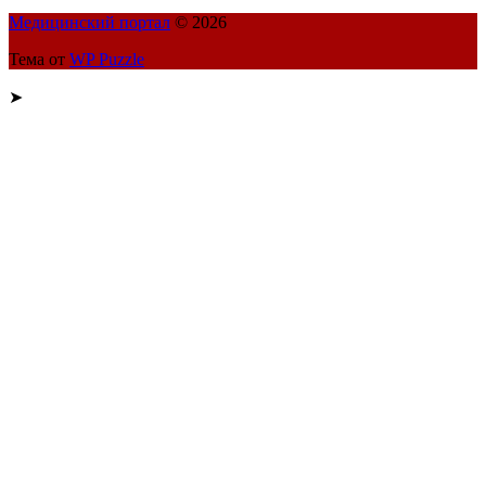
Медицинский портал
© 2026
Тема от
WP Puzzle
➤