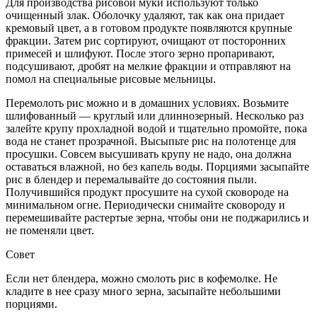
Для производства рисовой муки используют только
очищенный злак. Оболочку удаляют, так как она придает
кремовый цвет, а в готовом продукте появляются крупные
фракции. Затем рис сортируют, очищают от посторонних
примесей и шлифуют. После этого зерно пропаривают,
подсушивают, дробят на мелкие фракции и отправляют на
помол на специальные рисовые мельницы.
Перемолоть рис можно и в домашних условиях. Возьмите
шлифованный — круглый или длиннозерный. Несколько раз
залейте крупу прохладной водой и тщательно промойте, пока
вода не станет прозрачной. Высыпьте рис на полотенце для
просушки. Совсем высушивать крупу не надо, она должна
оставаться влажной, но без капель воды. Порциями засыпайте
рис в блендер и перемалывайте до состояния пыли.
Получившийся продукт просушите на сухой сковороде на
минимальном огне. Периодически снимайте сковороду и
перемешивайте растертые зерна, чтобы они не поджарились и
не поменяли цвет.
Совет
Если нет блендера, можно смолоть рис в кофемолке. Не
кладите в нее сразу много зерна, засыпайте небольшими
порциями.