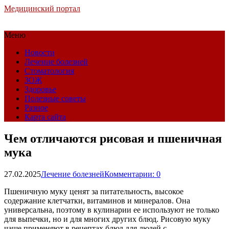
Медицинский портал
Меню
Новости
Лечение болезней
Стоматология
ЗОЖ
Здоровье
Полезные советы
Разное
Карта сайта
Чем отличаются рисовая и пшеничная
мука
27.02.2025
Лечение болезней
Комментарии: 0
Пшеничную муку ценят за питательность, высокое
содержание клетчатки, витаминов и минералов. Она
универсальна, поэтому в кулинарии ее используют не только
для выпечки, но и для многих других блюд. Рисовую муку
чаще применяют в рецептах блюд для людей с