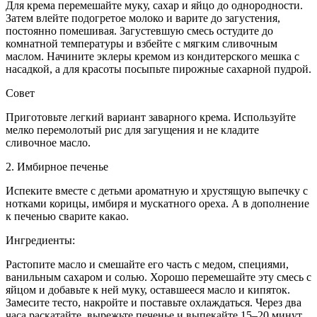
Для крема перемешайте муку, сахар и яйцо до однородности.
Затем влейте подогретое молоко и варите до загустения,
постоянно помешивая. Загустевшую смесь остудите до
комнатной температуры и взбейте с мягким сливочным
маслом. Начините эклеры кремом из кондитерского мешка с
насадкой, а для красоты посыпьте пирожные сахарной пудрой.
Совет
Приготовьте легкий вариант заварного крема. Используйте
мелко перемолотый рис для загущения и не кладите
сливочное масло.
2. Имбирное печенье
Испеките вместе с детьми ароматную и хрустящую выпечку с
нотками корицы, имбиря и мускатного ореха. А в дополнение
к печенью сварите какао.
Ингредиенты:
Растопите масло и смешайте его часть с медом, специями,
ванильным сахаром и солью. Хорошо перемешайте эту смесь с
яйцом и добавьте к ней муку, оставшееся масло и кипяток.
Замесите тесто, накройте и поставьте охлаждаться. Через два
часа раскатайте, вырежьте печенье и выпекайте 15–20 минут.