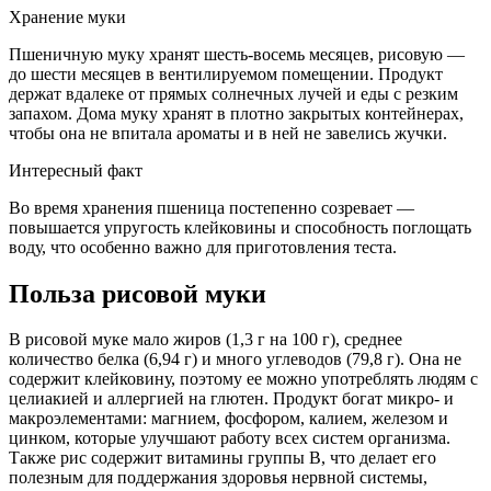
Хранение муки
Пшеничную муку хранят шесть-восемь месяцев, рисовую —
до шести месяцев в вентилируемом помещении. Продукт
держат вдалеке от прямых солнечных лучей и еды с резким
запахом. Дома муку хранят в плотно закрытых контейнерах,
чтобы она не впитала ароматы и в ней не завелись жучки.
Интересный факт
Во время хранения пшеница постепенно созревает —
повышается упругость клейковины и способность поглощать
воду, что особенно важно для приготовления теста.
Польза рисовой муки
В рисовой муке мало жиров (1,3 г на 100 г), среднее
количество белка (6,94 г) и много углеводов (79,8 г). Она не
содержит клейковину, поэтому ее можно употреблять людям с
целиакией и аллергией на глютен. Продукт богат микро- и
макроэлементами: магнием, фосфором, калием, железом и
цинком, которые улучшают работу всех систем организма.
Также рис содержит витамины группы В, что делает его
полезным для поддержания здоровья нервной системы,