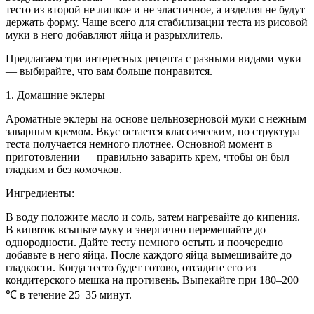
тесто из второй не липкое и не эластичное, а изделия не будут
держать форму. Чаще всего для стабилизации теста из рисовой
муки в него добавляют яйца и разрыхлитель.
Предлагаем три интересных рецепта с разными видами муки
— выбирайте, что вам больше понравится.
1. Домашние эклеры
Ароматные эклеры на основе цельнозерновой муки с нежным
заварным кремом. Вкус остается классическим, но структура
теста получается немного плотнее. Основной момент в
приготовлении — правильно заварить крем, чтобы он был
гладким и без комочков.
Ингредиенты:
В воду положите масло и соль, затем нагревайте до кипения.
В кипяток всыпьте муку и энергично перемешайте до
однородности. Дайте тесту немного остыть и поочередно
добавьте в него яйца. После каждого яйца вымешивайте до
гладкости. Когда тесто будет готово, отсадите его из
кондитерского мешка на противень. Выпекайте при 180–200
℃ в течение 25–35 минут.