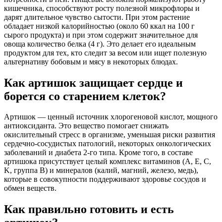
кишечника, способствуют росту полезной микрофлоры и
дарят длительное чувство сытости. При этом растение
обладает низкой калорийностью (около 60 ккал на 100 г
сырого продукта) и при этом содержит значительное для
овоща количество белка (4 г). Это делает его идеальным
продуктом для тех, кто следит за весом или ищет полезную
альтернативу бобовым и мясу в некоторых блюдах.
Как артишок защищает сердце и
борется со старением клеток?
Артишок — ценный источник хлорогеновой кислот, мощного
антиоксиданта. Это вещество помогает снижать
окислительный стресс в организме, уменьшая риски развития
сердечно-сосудистых патологий, некоторых онкологических
заболеваний и диабета 2-го типа. Кроме того, в составе
артишока присутствует целый комплекс витаминов (A, E, C,
K, группа B) и минералов (калий, магний, железо, медь),
которые в совокупности поддерживают здоровье сосудов и
обмен веществ.
Как правильно готовить и есть