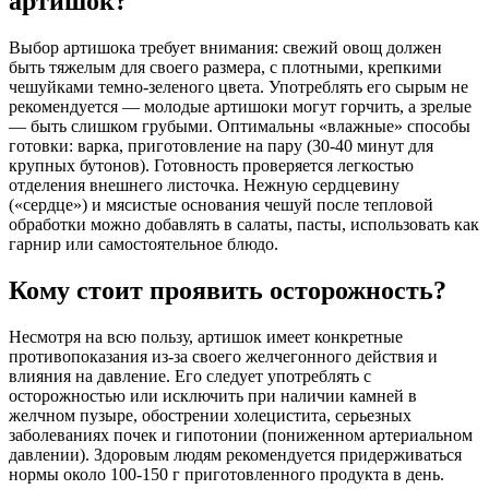
артишок?
Выбор артишока требует внимания: свежий овощ должен
быть тяжелым для своего размера, с плотными, крепкими
чешуйками темно-зеленого цвета. Употреблять его сырым не
рекомендуется — молодые артишоки могут горчить, а зрелые
— быть слишком грубыми. Оптимальны «влажные» способы
готовки: варка, приготовление на пару (30-40 минут для
крупных бутонов). Готовность проверяется легкостью
отделения внешнего листочка. Нежную сердцевину
(«сердце») и мясистые основания чешуй после тепловой
обработки можно добавлять в салаты, пасты, использовать как
гарнир или самостоятельное блюдо.
Кому стоит проявить осторожность?
Несмотря на всю пользу, артишок имеет конкретные
противопоказания из-за своего желчегонного действия и
влияния на давление. Его следует употреблять с
осторожностью или исключить при наличии камней в
желчном пузыре, обострении холецистита, серьезных
заболеваниях почек и гипотонии (пониженном артериальном
давлении). Здоровым людям рекомендуется придерживаться
нормы около 100-150 г приготовленного продукта в день.