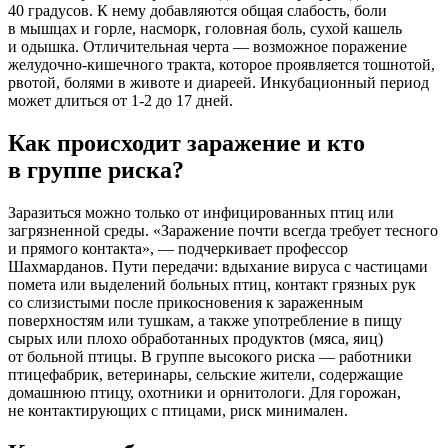
40 градусов. К нему добавляются общая слабость, боли
в мышцах и горле, насморк, головная боль, сухой кашель
и одышка. Отличительная черта — возможное поражение
желудочно-кишечного тракта, которое проявляется тошнотой,
рвотой, болями в животе и диареей. Инкубационный период
может длиться от 1-2 до 17 дней.
Как происходит заражение и кто
в группе риска?
Заразиться можно только от инфицированных птиц или
загрязненной среды. «Заражение почти всегда требует тесного
и прямого контакта», — подчеркивает профессор
Шахмарданов. Пути передачи: вдыхание вируса с частицами
помета или выделений больных птиц, контакт грязных рук
со слизистыми после прикосновения к зараженным
поверхностям или тушкам, а также употребление в пищу
сырых или плохо обработанных продуктов (мяса, яиц)
от больной птицы. В группе высокого риска — работники
птицефабрик, ветеринары, сельские жители, содержащие
домашнюю птицу, охотники и орнитологи. Для горожан,
не контактирующих с птицами, риск минимален.