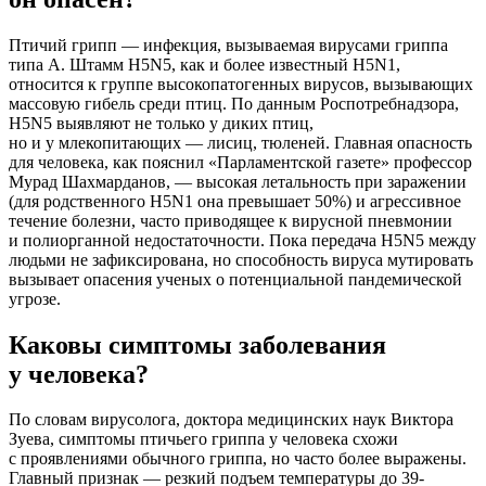
Птичий грипп — инфекция, вызываемая вирусами гриппа
типа А. Штамм H5N5, как и более известный H5N1,
относится к группе высокопатогенных вирусов, вызывающих
массовую гибель среди птиц. По данным Роспотребнадзора,
H5N5 выявляют не только у диких птиц,
но и у млекопитающих — лисиц, тюленей. Главная опасность
для человека, как пояснил «Парламентской газете» профессор
Мурад Шахмарданов, — высокая летальность при заражении
(для родственного H5N1 она превышает 50%) и агрессивное
течение болезни, часто приводящее к вирусной пневмонии
и полиорганной недостаточности. Пока передача H5N5 между
людьми не зафиксирована, но способность вируса мутировать
вызывает опасения ученых о потенциальной пандемической
угрозе.
Каковы симптомы заболевания
у человека?
По словам вирусолога, доктора медицинских наук Виктора
Зуева, симптомы птичьего гриппа у человека схожи
с проявлениями обычного гриппа, но часто более выражены.
Главный признак — резкий подъем температуры до 39-