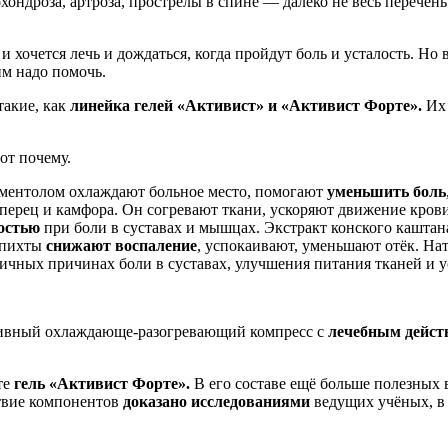
хондроза, артроза, прострелы в спине — далеко не весь перечень
и хочется лечь и дождаться, когда пройдут боль и усталость. Но 
м надо помочь.
такие, как
линейка гелей «Активист» и «Активист Форте».
Их 
от почему.
 ментолом охлаждают больное место, помогают
уменьшить боль
ерец и камфора. Он согревают ткани, ускоряют движение крови
остью
при боли в суставах и мышцах. Экстракт конского каштан
и пихты
снижают воспаление
, успокаивают, уменьшают отёк. На
личных причинах боли в суставах, улучшения питания тканей и у
ктивный охлаждающе-разогревающий компресс с
лечебным дейст
те
гель «Активист Форте».
В его составе ещё больше полезных 
ствие компонентов
доказано исследованиями
ведущих учёных, в