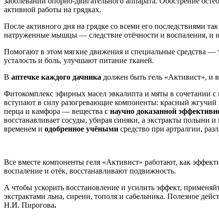
заболеваний опорно-двигательного аппарата. Обострение остео
активной работы на грядках.
После активного дня на грядке со всеми его последствиями так 
натруженные мышцы — следствие отёчности и воспаления, и и
Помогают в этом мягкие движения и специальные средства — 
усталость и боль, улучшают питание тканей.
В
аптечке каждого дачника
должен быть гель «Активист», и в
Фитокомплекс эфирных масел эвкалипта и мяты в сочетании с
вступают в силу разогревающие компоненты: красный жгучий п
перца и камфора — вещества с
научно доказанной эффективн
восстанавливает сосуды, убирая синяки, а экстракты полыни 
временем и
одобренное учёными
средство при артралгии, раз
Все вместе компоненты геля «Активист» работают, как эффе
воспаление и отёк, восстанавливают подвижность.
А чтобы ускорить восстановление и усилить эффект, применяй
экстрактами льна, сирени, тополя и сабельника. Полезное дей
Н.И. Пирогова
.