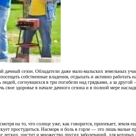
й дачный сезон. Обладатели даже мало-мальских земельных учас
посещать собственные владения, отдыхать и активно работать на
ть людей, согнувшихся в три погибели над грядками, а за друг
ь свое здоровье в начале дачного сезона и в полной мере насла
есмотря на то, что солнце уже, как говорится, припекает, земля 
рискует простудиться. Насморк и боль в горле — это лишь малые 
ие легких, цистит и множество других заболеваний, для которы