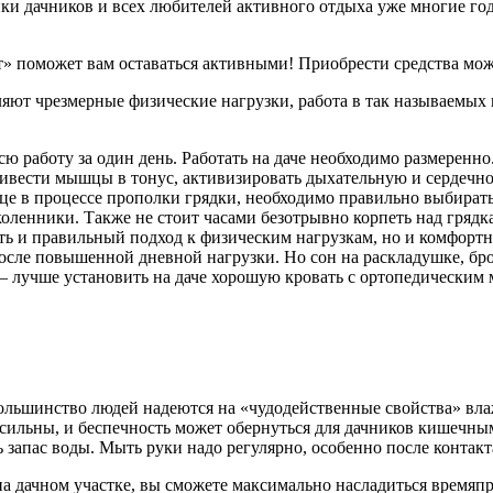
дачников и всех любителей активного отдыха уже многие годы
» поможет вам оставаться активными! Приобрести средства мож
яют чрезмерные физические нагрузки, работа в так называемых 
сю работу за один день. Работать на даче необходимо размеренн
ивести мышцы в тонус, активизировать дыхательную и сердечно
це в процессе прополки грядки, необходимо правильно выбирать 
коленники. Также не стоит часами безотрывно корпеть над грядк
сть и правильный подход к физическим нагрузкам, но и комфор
после повышенной дневной нагрузки. Но сон на раскладушке, б
— лучше установить на даче хорошую кровать с ортопедическим 
большинство людей надеются на «чудодейственные свойства» вл
всесильны, и беспечность может обернуться для дачников кишеч
ь запас воды. Мыть руки надо регулярно, особенно после контакта
 дачном участке, вы сможете максимально насладиться времяпро