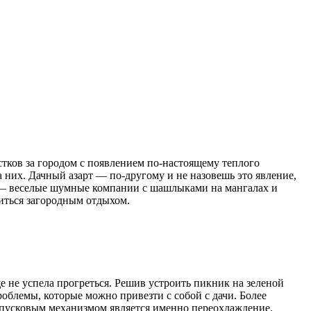
тков за городом с появлением по-настоящему теплого
 них. Дачный азарт — по-другому и не назовешь это явление,
ой — веселые шумные компании с шашлыками на мангалах и
диться загородным отдыхом.
еще не успела прогреться. Решив устроить пикник на зеленой
проблемы, которые можно привезти с собой с дачи. Более
х пусковым механизмом является именно переохлаждение.