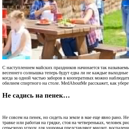
С наступлением майских праздников начинается так называемы
весеннего солнышка теперь будут едва ли не каждые выходные 
когда за одной частью заборов в кооперативах можно наблюда
обилием спиртного на столе. MedAboutMe расскажет, как убереч
Не садись на пенек…
Не совсем на пенек, но сидеть на земле в мае еще явно рано. Н
травке или работая на грядке, стоя на четвереньках, человек 
серьезную угрозу для здоровья представляют миозит, воспален