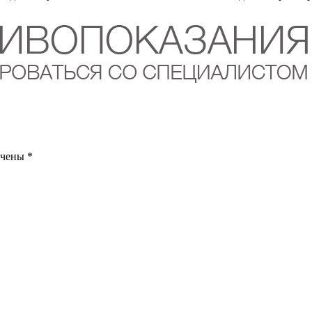
ечены
*