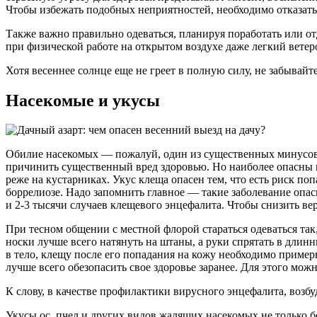
Чтобы избежать подобных неприятностей, необходимо отказать
Также важно правильно одеваться, планируя поработать или от
при физической работе на открытом воздухе даже легкий ветеро
Хотя весеннее солнце еще не греет в полную силу, не забывайт
Насекомые и укусы
Обилие насекомых — пожалуй, один из существенных минусов п
причинить существенный вред здоровью. Но наиболее опасны 
реже на кустарниках. Укус клеща опасен тем, что есть риск п
боррелиозе. Надо запомнить главное — такие заболевание опасн
и 2-3 тысячи случаев клещевого энцефалита. Чтобы снизить вер
При тесном общении с местной флорой стараться одеваться так
носки лучше всего натянуть на штаны, а руки спрятать в дли
в тело, клещу после его попадания на кожу необходимо пример
лучше всего обезопасить свое здоровье заранее. Для этого мо
К слову, в качестве профилактики вирусного энцефалита, возб
Укусы ос, пчел и других видов жалящих насекомых не только 