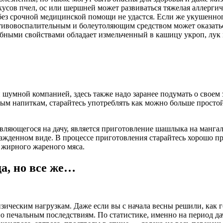
укусов пчел, ос или шершней может развиваться тяжелая аллерги
без срочной медицинской помощи не удастся. Если же укушенног
ивовоспалительным и болеутоляющим средством может оказатьс
обными свойствами обладает измельченный в кашицу укроп, лук 
 шумной компанией, здесь также надо заранее подумать о своем з
ным напиткам, старайтесь употреблять как можно больше прост
вляющегося на дачу, является приготовление шашлыка на мангале
хлажденном виде. В процессе приготовления старайтесь хорошо
 жирного жареного мяса.
а, но все же…
зическим нагрузкам. Даже если вы с начала весны решили, как г
но печальным последствиям. По статистике, именно на период д