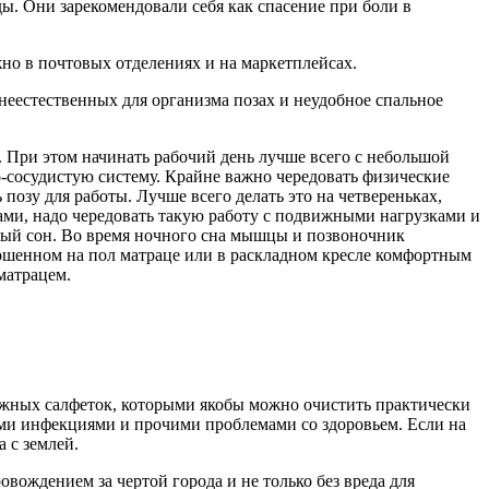
. Они зарекомендовали себя как спасение при боли в
но в почтовых отделениях и на маркетплейсах.
неестественных для организма позах и неудобное спальное
о. При этом начинать рабочий день лучше всего с небольшой
-сосудистую систему. Крайне важно чередовать физические
позу для работы. Лучше всего делать это на четвереньках,
ами, надо чередовать такую работу с подвижными нагрузками и
тный сон. Во время ночного сна мышцы и позвоночник
рошенном на пол матраце или в раскладном кресле комфортным
матрацем.
ажных салфеток, которыми якобы можно очистить практически
ными инфекциями и прочими проблемами со здоровьем. Если на
 с землей.
вождением за чертой города и не только без вреда для