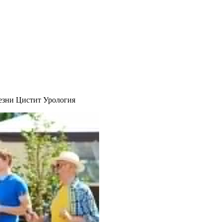
зни Цистит Урология