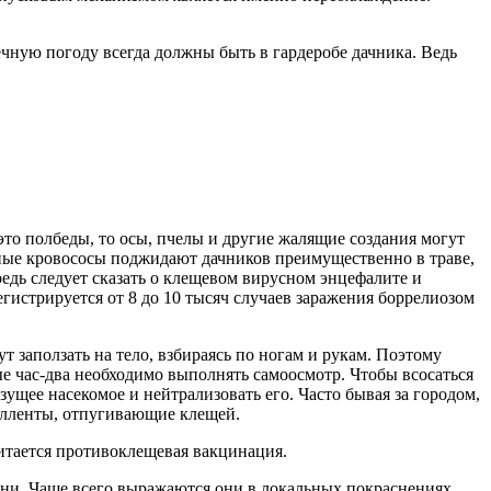
ечную погоду всегда должны быть в гардеробе дачника. Ведь
о полбеды, то осы, пчелы и другие жалящие создания могут
тные кровососы поджидают дачников преимущественно в траве,
редь следует сказать о клещевом вирусном энцефалите и
егистрируется от 8 до 10 тысяч случаев заражения боррелиозом
 заползать на тело, взбираясь по ногам и рукам. Поэтому
е час-два необходимо выполнять самоосмотр. Чтобы всосаться
ущее насекомое и нейтрализовать его. Часто бывая за городом,
пелленты, отпугивающие клещей.
читается противоклещевая вакцинация.
изни. Чаще всего выражаются они в локальных покраснениях