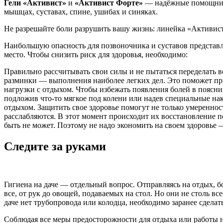
Гели «Активист»
и
«Активист Форте»
— надёжные помощники 
мышцах, суставах, спине, ушибах и синяках.
Не разрешайте боли разрушить вашу жизнь: линейка «Активист
Наибольшую опасность для позвоночника и суставов представл
место. Чтобы снизить риск для здоровья, необходимо:
Правильно рассчитывать свои силы и не пытаться переделать в
разминки — выполнения наиболее легких дел. Это поможет пр
нагрузки с отдыхом. Чтобы избежать появления болей в поясни
подложив что-то мягкое под колени или надев специальные на
отдыхом. Защитить свое здоровье помогут не только умеренно
расслабляются. В этот момент происходит их восстановление 
быть не может. Поэтому не надо экономить на своем здоровье 
Следите за руками
Гигиена на даче — отдельный вопрос. Отправляясь на отдых, 
все, от рук до овощей, подаваемых на стол. Но они не столь 
даче нет трубопровода или колодца, необходимо заранее сделат
Соблюдая все меры предосторожности для отдыха или работы на