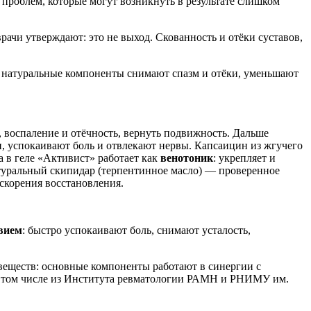
 проблем, которые могут возникнуть в результате слишком
врачи утверждают: это не выход. Скованность и отёки суставов,
натуральные компоненты снимают спазм и отёки, уменьшают
, воспаление и отёчность, вернуть подвижность. Дальше
, успокаивают боль и отвлекают нервы. Капсаицин из жгучего
а в геле «Активист» работает как
венотоник
: укрепляет и
туральный скипидар (терпентинное масло) — проверенное
скорения восстановления.
вием
: быстро успокаивают боль, снимают усталость,
веществ: основные компоненты работают в синергии с
 том числе из Института ревматологии РАМН и РНИМУ им.