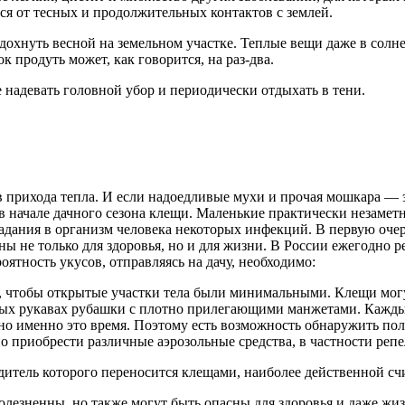
ся от тесных и продолжительных контактов с землей.
дохнуть весной на земельном участке. Теплые вещи даже в солн
к продуть может, как говорится, на раз-два.
е надевать головной убор и периодически отдыхать в тени.
рихода тепла. И если надоедливые мухи и прочая мошкара — эт
в начале дачного сезона клещи. Маленькие практически незаме
опадания в организм человека некоторых инфекций. В первую оче
ы не только для здоровья, но и для жизни. В России ежегодно р
оятность укусов, отправляясь на дачу, необходимо:
, чтобы открытые участки тела были минимальными. Клещи могут
нных рукавах рубашки с плотно прилегающими манжетами. Кажды
но именно это время. Поэтому есть возможность обнаружить полз
жно приобрести различные аэрозольные средства, в частности ре
удитель которого переносится клещами, наиболее действенной с
болезненны, но также могут быть опасны для здоровья и даже ж