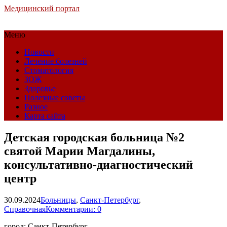
Медицинский портал
Меню
Новости
Лечение болезней
Стоматология
ЗОЖ
Здоровье
Полезные советы
Разное
Карта сайта
Детская городская больница №2
святой Марии Магдалины,
консультативно-диагностический
центр
30.09.2024
Больницы
,
Санкт-Петербург
,
Справочная
Комментарии: 0
город: Санкт-Петербург