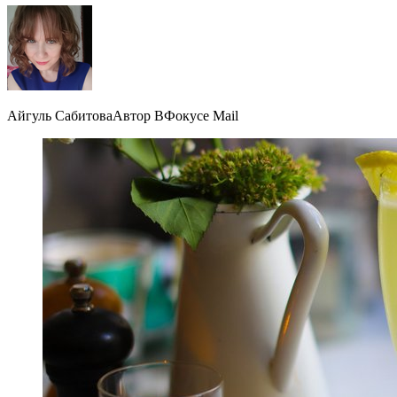
Айгуль СабитоваАвтор ВФокусе Mail