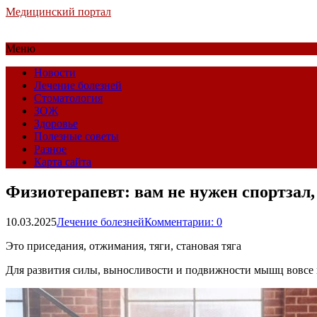
Медицинский портал
Меню
Новости
Лечение болезней
Стоматология
ЗОЖ
Здоровье
Полезные советы
Разное
Карта сайта
Физиотерапевт: вам не нужен спортзал,
10.03.2025
Лечение болезней
Комментарии: 0
Это приседания, отжимания, тяги, становая тяга
Для развития силы, выносливости и подвижности мышц вовсе 