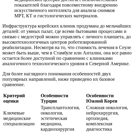
показателей благодаря повсеместному внедрению
искусственного интеллекта для анализа снимков
МРТ, КТ и гистологических материалов.
Инфраструктура корейских клиник продумана до мельчайших
деталей: от умных палат, где всеми бытовыми процессами и
связью с медсестрой можно управлять с личного планшета, до
высокотехнологичных центров роботизированной
реабилитации. Несмотря на то, что стоимость лечения в Сеуле
может быть выше, чем в Стамбуле или Анталии, она все равно
остается более доступной по сравнению с клиниками
аналогичного технологического уровня в Северной Америке.
Для более наглядного понимания особенностей двух
популярных направлений, ниже приведено их базовое
сравнение.
Критерий
Особенности
Особенности
оценки
Турции
Южной Кореи
Трансплантология,
Сложная онкология,
Ключевые
онкология,
нейрохирургия,
медицинские
эстетическая
ортопедия,
специализации
медицина,
комплексная
кардиохирургия
диагностика