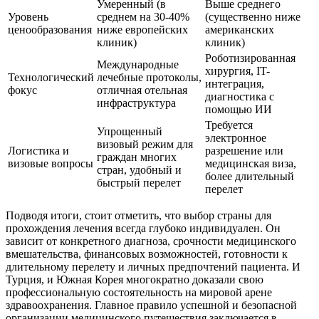
Умеренный (в
Выше среднего
Уровень
среднем на 30-40%
(существенно ниже
ценообразования
ниже европейских
американских
клиник)
клиник)
Роботизированная
Международные
хирургия, IT-
Технологический
лечебные протоколы,
интеграция,
фокус
отличная отельная
диагностика с
инфраструктура
помощью ИИ
Требуется
Упрощенный
электронное
визовый режим для
Логистика и
разрешение или
граждан многих
визовые вопросы
медицинская виза,
стран, удобный и
более длительный
быстрый перелет
перелет
Подводя итоги, стоит отметить, что выбор страны для
прохождения лечения всегда глубоко индивидуален. Он
зависит от конкретного диагноза, срочности медицинского
вмешательства, финансовых возможностей, готовности к
длительному перелету и личных предпочтений пациента. И
Турция, и Южная Корея многократно доказали свою
профессиональную состоятельность на мировой арене
здравоохранения. Главное правило успешной и безопасной
организации медицинского путешествия заключается в