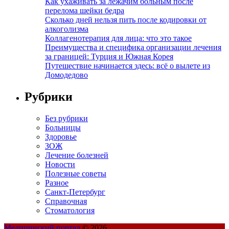
Как ухаживать за лежачим больным после
перелома шейки бедра
Сколько дней нельзя пить после кодировки от
алкоголизма
Коллагенотерапия для лица: что это такое
Преимущества и специфика организации лечения
за границей: Турция и Южная Корея
Путешествие начинается здесь: всё о вылете из
Домодедово
Рубрики
Без рубрики
Больницы
Здоровье
ЗОЖ
Лечение болезней
Новости
Полезные советы
Разное
Санкт-Петербург
Справочная
Стоматология
Медицинский портал
© 2026