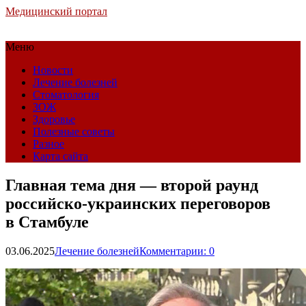
Медицинский портал
Меню
Новости
Лечение болезней
Стоматология
ЗОЖ
Здоровье
Полезные советы
Разное
Карта сайта
Главная тема дня — второй раунд
российско-украинских переговоров
в Стамбуле
03.06.2025
Лечение болезней
Комментарии: 0