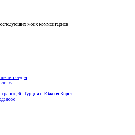
я последующих моих комментариев
 шейки бедра
голизма
а границей: Турция и Южная Корея
одедово