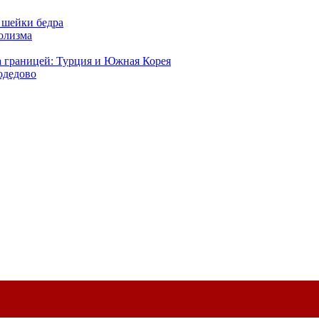
 шейки бедра
голизма
а границей: Турция и Южная Корея
одедово