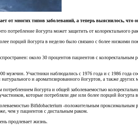
т от многих типов заболеваний, а теперь выяснилось, что о
 что потребление йогурта может защитить от колоректального ра
олее порций йогурта в неделю было связано с более низкими по
распространен: около 30 процентов пациентов с колоректальны
00 мужчин. Участники наблюдались с 1976 года и с 1986 года со
 натурального и ароматизированного йогуртов, а также других
 потреблением йогурта и общей заболеваемостью колоректальны
 участников, которые потребляли две или более порций йогурта 
аболеваемостью Bifidobacterium -положительным проксимальным 
же, чем у пациентов с дистальным раком.
день продлевает жизнь.