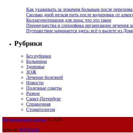
Как ухаживать за лежачим больным после перелома
Сколько дней нельзя пить после кодировки от алко
Коллагенотерапия для лица: что это такое
Преимущества и специфика организации лечения з
Путешествие начинается здесь: всё о вылете из Дом
Рубрики
Без рубрики
Больницы
Здоровье
ЗОЖ
Лечение болезней
Новости
Полезные советы
Разное
Санкт-Петербург
Справочная
Стоматология
Медицинский портал
© 2026
Тема от
WP Puzzle