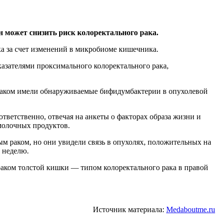
н может снизить риск колоректального рака.
ка за счет изменений в микробиоме кишечника.
казателями проксимального колоректального рака,
м раком имели обнаруживаемые бифидумбактерии в опухолевой
ответственно, отвечая на анкеты о факторах образа жизни и
 молочных продуктов.
м раком, но они увидели связь в опухолях, положительных на
в неделю.
раком толстой кишки — типом колоректального рака в правой
Источник материала:
Medaboutme.ru