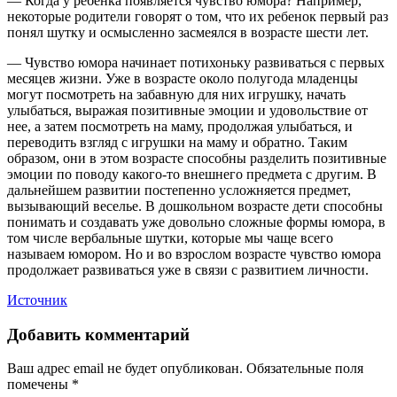
— Когда у ребёнка появляется чувство юмора? Например,
некоторые родители говорят о том, что их ребенок первый раз
понял шутку и осмысленно засмеялся в возрасте шести лет.
— Чувство юмора начинает потихоньку развиваться с первых
месяцев жизни. Уже в возрасте около полугода младенцы
могут посмотреть на забавную для них игрушку, начать
улыбаться, выражая позитивные эмоции и удовольствие от
нее, а затем посмотреть на маму, продолжая улыбаться, и
переводить взгляд с игрушки на маму и обратно. Таким
образом, они в этом возрасте способны разделить позитивные
эмоции по поводу какого-то внешнего предмета с другим. В
дальнейшем развитии постепенно усложняется предмет,
вызывающий веселье. В дошкольном возрасте дети способны
понимать и создавать уже довольно сложные формы юмора, в
том числе вербальные шутки, которые мы чаще всего
называем юмором. Но и во взрослом возрасте чувство юмора
продолжает развиваться уже в связи с развитием личности.
Источник
Добавить комментарий
Ваш адрес email не будет опубликован.
Обязательные поля
помечены
*