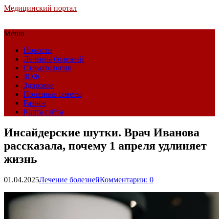
Медицинский портал
Меню
Новости
Лечение болезней
Стоматология
ЗОЖ
Здоровье
Полезные советы
Разное
Карта сайта
Инсайдерские шутки. Врач Иванова
рассказала, почему 1 апреля удлиняет
жизнь
01.04.2025
Лечение болезней
Комментарии: 0