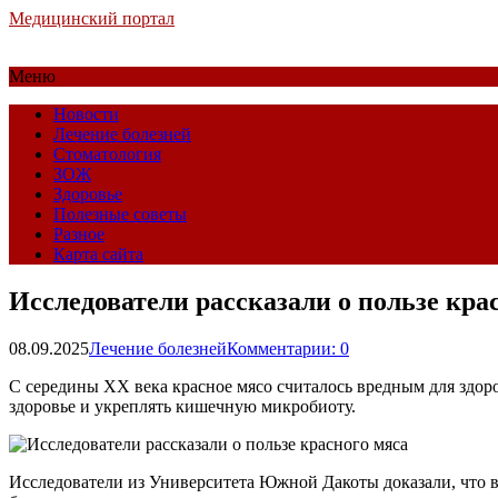
Медицинский портал
Меню
Новости
Лечение болезней
Стоматология
ЗОЖ
Здоровье
Полезные советы
Разное
Карта сайта
Исследователи рассказали о пользе кра
08.09.2025
Лечение болезней
Комментарии: 0
С середины XX века красное мясо считалось вредным для здор
здоровье и укреплять кишечную микробиоту.
Исследователи из Университета Южной Дакоты доказали, что в