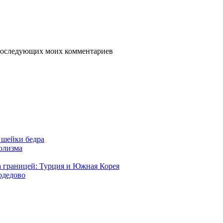
я последующих моих комментариев
 шейки бедра
голизма
а границей: Турция и Южная Корея
одедово