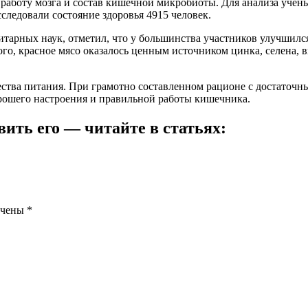
работу мозга и состав кишечной микробиоты. Для анализа ученые
ледовали состояние здоровья 4915 человек.
тарных наук, отметил, что у большинства участников улучшилс
ого, красное мясо оказалось ценным источником цинка, селена,
ества питания. При грамотно составленном рационе с достаточн
орошего настроения и правильной работы кишечника.
ить его — читайте в статьях:
ечены
*