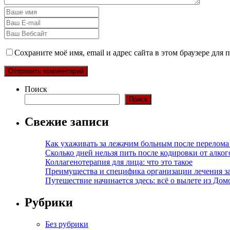
Сохраните моё имя, email и адрес сайта в этом браузере дл
Поиск
Поиск
Свежие записи
Как ухаживать за лежачим больным после перелома
Сколько дней нельзя пить после кодировки от алко
Коллагенотерапия для лица: что это такое
Преимущества и специфика организации лечения з
Путешествие начинается здесь: всё о вылете из Дом
Рубрики
Без рубрики