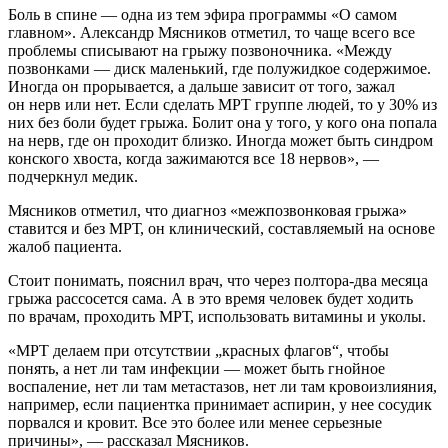
Боль в спине — одна из тем эфира программы «О самом
главном». Александр Мясников отметил, то чаще всего все
проблемы списывают на грыжу позвоночника. «Между
позвонками — диск маленький, где полужидкое содержимое.
Иногда он прорывается, а дальше зависит от того, зажал
он нерв или нет. Если сделать МРТ группе людей, то у 30% из
них без боли будет грыжа. Болит она у того, у кого она попала
на нерв, где он проходит близко. Иногда может быть синдром
конского хвоста, когда зажимаются все 18 нервов», —
подчеркнул медик.
Мясников отметил, что диагноз «межпозвонковая грыжа»
ставится и без МРТ, он клинический, составляемый на основе
жалоб пациента.
Стоит понимать, пояснил врач, что через полтора-два месяца
грыжа рассосется сама. А в это время человек будет ходить
по врачам, проходить МРТ, использовать витамины и уколы.
«МРТ делаем при отсутствии „красных флагов“, чтобы
понять, а нет ли там инфекции — может быть гнойное
воспаление, нет ли там метастазов, нет ли там кровоизлияния,
например, если пациентка принимает аспирин, у нее сосудик
порвался и кровит. Все это более или менее серьезные
причины», — рассказал Мясников.