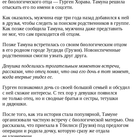
ее биологического отца — Гурген Хорава. Тамуна решила
отыскать его по имени в соцсети.
Как оказалось, мужчина еще три года назад добавился к ней
в друзья, чтобы следить за поиском родственников в группе.
Как позже сообщила Тамуна, мужчина даже представить
не мог, что сам приходится ей отцом.
Позже Тамуна встретилась со своим биологическим отцом
в его родном городе Зугдиди (Грузия). Новоиспеченные
родственники смогли узнать друг друга.
Девушка поделилась трогательным моментом встречи,
рассказав, что отец понял, что она его дочь в тот момент,
когда впервые увидел ее.
Гурген познакомил дочь со своей большой семьей и обсудил
с ней схожие интересы. С тех пор у девушки появился
не только отец, но и сводные братья и сестры, тетушки
и дядюшки.
После того, как эта история стала популярной, Тамуне
организовали частную встречу с биологической матерью. Она
рассказала, что приехала в Тбилиси (Грузия) под предлогом
операции и родила дочку, которую сразу же отдала
ее удочерение.