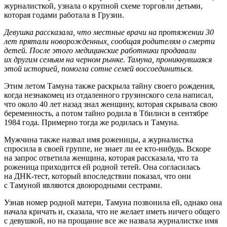
журналисткой, узнала о крупной схеме торговли детьми,
которая годами работала в Грузии.
Девушка рассказала, что местные врачи на протяжении 30
лет прятали новорожденных, сообщая родителям о смерти
детей. После этого медицинские работники продавали
их другим семьям на черном рынке. Тамуна, проникнувшаяся
этой историей, помогла сотне семей воссоединиться.
Этим летом Тамуна также раскрыла тайну своего рождения,
когда незнакомец из отдаленного грузинского села написал,
что около 40 лет назад знал женщину, которая скрывала свою
беременность, а потом тайно родила в Тбилиси в сентябре
1984 года. Примерно тогда же родилась и Тамуна.
Мужчина также назвал имя роженицы, а журналистка
спросила в своей группе, не знает ли ее кто‑нибудь. Вскоре
на запрос ответила женщина, которая рассказала, что та
роженица приходится ей родной тетей. Она согласилась
на ДНК-тест, который впоследствии показал, что они
с Тамуной являются двоюродными сестрами.
Узнав номер родной матери, Тамуна позвонила ей, однако она
начала кричать и, сказала, что не желает иметь ничего общего
с девушкой, но на прощание все же назвала журналистке имя