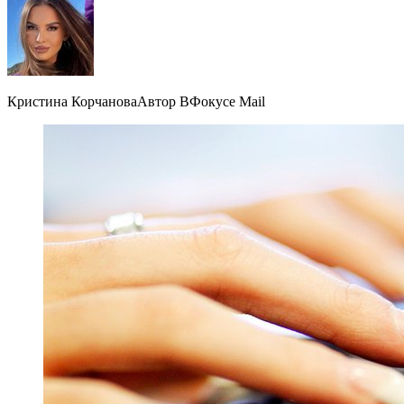
Кристина КорчановаАвтор ВФокусе Mail