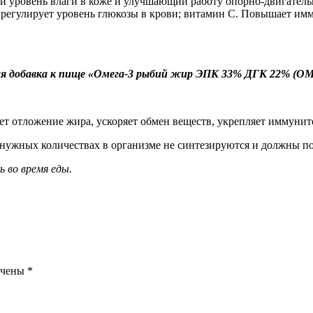
уровень влаги в коже и улучшающий работу опорно-двигательн
, регулирует уровень глюкозы в крови; витамин С. Повышает имм
обавка к пище «Омега-3 рыбий жир ЭПК 33% ДГК 22% (OM
т отложение жира, ускоряет обмен веществ, укрепляет иммуните
 нужных количествах в организме не синтезируются и должны по
ь во время еды.
ечены
*