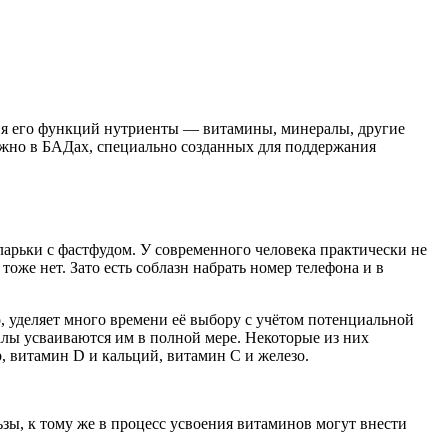
ия его функций нутриенты — витамины, минералы, другие
ожно в БАДах, специально созданных для поддержания
ларьки с фастфудом. У современного человека практически не
оже нет. Зато есть соблазн набрать номер телефона и в
о, уделяет много времени её выбору с учётом потенциальной
ралы усваиваются им в полной мере. Некоторые из них
р, витамин D и кальций, витамин С и железо.
ьзы, к тому же в процесс усвоения витаминов могут внести