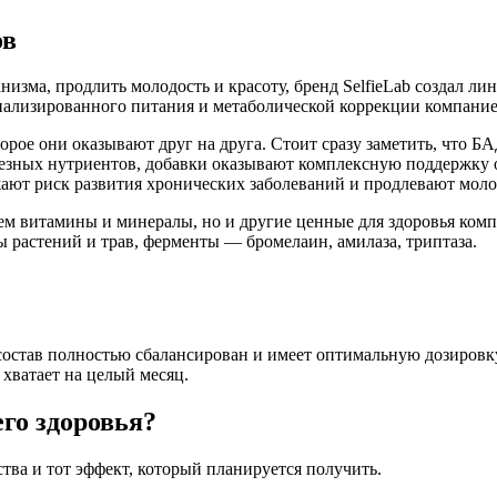
ов
ганизма, продлить молодость и красоту, бренд SelfieLab создал 
ализированного питания и метаболической коррекции компани
орое они оказывают друг на друга. Стоит сразу заметить, что Б
полезных нутриентов, добавки оказывают комплексную поддержку
жают риск развития хронических заболеваний и продлевают моло
всем витамины и минералы, но и другие ценные для здоровья ко
ты растений и трав, ферменты — бромелаин, амилаза, триптаза.
 состав полностью сбалансирован и имеет оптимальную дозиров
 хватает на целый месяц.
го здоровья?
тва и тот эффект, который планируется получить.