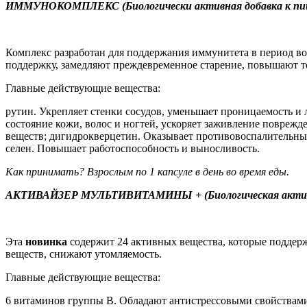
ИММУНОКОМПЛЕКС (Биологически активная добавка к пищ
Комплекс разработан для поддержания иммунитета в период в
поддержку, замедляют преждевременное старение, повышают то
Главные действующие вещества:
рутин. Укрепляет стенки сосудов, уменьшает проницаемость и 
состояние кожи, волос и ногтей, ускоряет заживление повреж
веществ; дигидрокверцетин. Оказывает противовоспалительны
селен. Повышает работоспособность и выносливость.
Как принимать? Взрослым по 1 капсуле в день во время еды.
АКТИВАЙЗЕР МУЛЬТИВИТАМИНЫ + (Биологическая активна
Эта
новинка
содержит 24 активных вещества, которые поддер
веществ, снижают утомляемость.
Главные действующие вещества:
6 витаминов группы В. Обладают антистрессовыми свойствами,