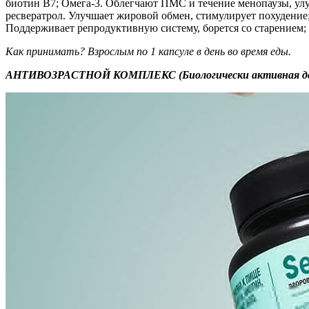
биотин В7; Омега-3. Облегчают ПМС и течение менопаузы, улу
ресвератрол. Улучшает жировой обмен, стимулирует похудение
Поддерживает репродуктивную систему, борется со старением;
Как принимать? Взрослым по 1 капсуле в день во время еды.
АНТИВОЗРАСТНОЙ КОМПЛЕКС (Биологически активная добав