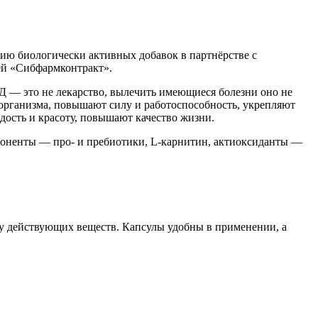
линию биологически активных добавок в партнёрстве с
ей «Сибфармконтракт».
АД — это не лекарство, вылечить имеющиеся болезни оно не
 организма, повышают силу и работоспособность, укрепляют
дость и красоту, повышают качество жизни.
мпоненты — про- и пребиотики, L-карнитин, актиоксиданты —
ку действующих веществ. Капсулы удобны в применении, а