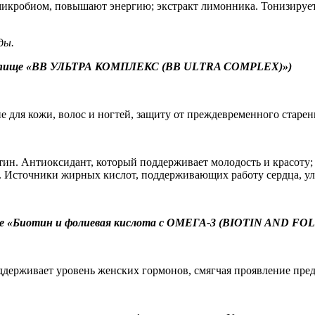
робиом, повышают энергию; экстракт лимонника. Тонизирует и 
ды.
к пище «ВВ УЛЬТРА КОМПЛЕКС (BB ULTRA COMPLEX)»)
е для кожи, волос и ногтей, защиту от преждевременного старе
тин. Антиоксидант, который поддерживает молодость и красоту; 
. Источники жирных кислот, поддерживающих работу сердца, у
е «Биотин и фолиевая кислота с ОМЕГА-3 (BIOTIN AND FO
оддерживает уровень женских гормонов, смягчая проявление пр