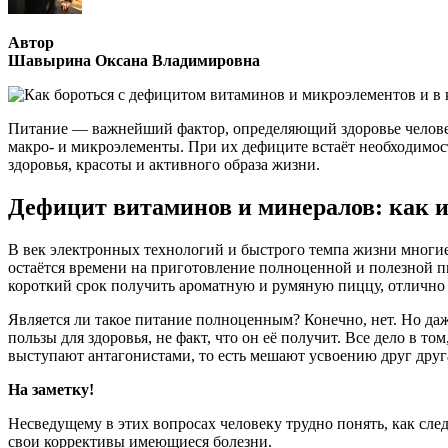
Автор
Шавырина Оксана Владимировна
Питание — важнейший фактор, определяющий здоровье челове
макро- и микроэлементы. При их дефиците встаёт необходимо
здоровья, красоты и активного образа жизни.
Дефицит витаминов и минералов: как и
В век электронных технологий и быстрого темпа жизни многие 
остаётся времени на приготовление полноценной и полезной пищ
короткий срок получить ароматную и румяную пиццу, отлично
Является ли такое питание полноценным? Конечно, нет. Но даж
пользы для здоровья, не факт, что он её получит. Все дело в 
выступают антагонистами, то есть мешают усвоению друг друга
На заметку!
Несведущему в этих вопросах человеку трудно понять, как сле
свои коррективы имеющиеся болезни.