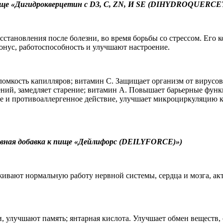
е «Дигидрокверцетин с D3, C, ZN, И SE (DIHYDROQUERCET
осстановления после болезни, во время борьбы со стрессом. Ег
нус, работоспособность и улучшают настроение.
ломкость капилляров; витамин С. Защищает организм от вирусов 
дений, замедляет старение; витамин А. Повышает барьерные фу
е и противоаллергенное действие, улучшает микроциркуляцию к
я добавка к пище «Дейлифорс (DEILYFORCE)»)
живают нормальную работу нервной системы, сердца и мозга, а
 улучшают память; янтарная кислота. Улучшает обмен веществ, 