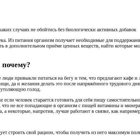
ка. Из питания организм получает необходимые для поддержан
сть в дополнительном приёме ценных веществ, найти которые м
 почему?
люди привыкли питаться на бегу и тем, что предлагают кафе и 
и, да и желания делать это после напряжённого трудового дня т
 утоляющую голод.
е если человек старается готовить для себя пищу самостоятельн
том, что не все попадающие в организм с пищей витамины и мине
, а некоторые, напротив, лучше работают в связке, как наприме
дует строить свой рацион, чтобы получить из него максимум пол