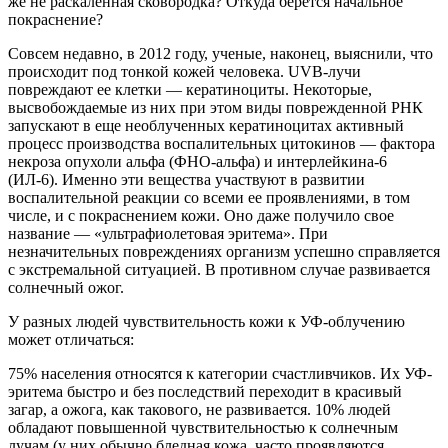
же не раскаленная сковородка? Откуда берется начальное
покраснение?
Совсем недавно, в 2012 году, ученые, наконец, выяснили, что
происходит под тонкой кожей человека. UVB-лучи
повреждают ее клетки — кератиноциты. Некоторые,
высвобождаемые из них при этом виды поврежденной РНК
запускают в еще необлученных кератиноцитах активный
процесс производства воспалительных цитокинов — фактора
некроза опухоли альфа (ФНО-альфа) и интерлейкина-6
(ИЛ-6). Именно эти вещества участвуют в развитии
воспалительной реакции со всеми ее проявлениями, в том
числе, и с покраснением кожи. Оно даже получило свое
название — «ультрафиолетовая эритема». При
незначительных повреждениях организм успешно справляется
с экстремальной ситуацией. В противном случае развивается
солнечный ожог.
У разных людей чувствительность кожи к УФ-облучению
может отличаться:
75% населения относятся к категории счастливчиков. Их УФ-
эритема быстро и без последствий переходит в красивый
загар, а ожога, как такового, не развивается. 10% людей
обладают повышенной чувствительностью к солнечным
лучам (у них обычно бледная кожа, часто проявляются