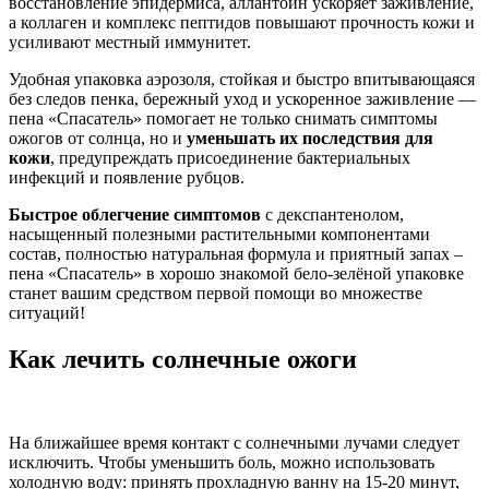
восстановление эпидермиса, аллантоин ускоряет заживление,
а коллаген и комплекс пептидов повышают прочность кожи и
усиливают местный иммунитет.
Удобная упаковка аэрозоля, стойкая и быстро впитывающаяся
без следов пенка, бережный уход и ускоренное заживление —
пена «Спасатель» помогает не только снимать симптомы
ожогов от солнца, но и
уменьшать их последствия для
кожи
, предупреждать присоединение бактериальных
инфекций и появление рубцов.
Быстрое облегчение симптомов
с декспантенолом,
насыщенный полезными растительными компонентами
состав, полностью натуральная формула и приятный запах –
пена «Спасатель» в хорошо знакомой бело-зелёной упаковке
станет вашим средством первой помощи во множестве
ситуаций!
Как лечить солнечные ожоги
На ближайшее время контакт с солнечными лучами следует
исключить. Чтобы уменьшить боль, можно использовать
холодную воду: принять прохладную ванну на 15-20 минут,