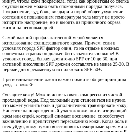
минут, чтобы кожа покраснела, тогда как брюнеткам со слегка
смуглой кожей можно быть спокойными порядка получаса.
Покраснение, зуд, боль, волдыри и порой общее ухудшение
состояния с повышением температуры тела могут не просто
испортить настроение, но и выбить из привычного образа
жизни на несколько дней.
Самой важной профилактической мерой является
использование солнцезащитного крема. Причем, если в
условиях города SPF фактор один, то на отдыхе в южных
солнечных странах он должен быть значительно выше! В
условиях города бывает достаточно SPF от 10 до 30, при
активной инсоляции SPF должен составлять не менее 25-30. В
первые дни я рекомендую использовать SPF 50+.
При возникновении ожога важно помнить общие принципы
ухода за кожей:
Охладите кожу! Можно использовать компрессы из чистой
прохладной воды. Под холодный душ становиться не нужно,
это может усилить боль и дополнительно травмировать кожу;
Нанесите на поврежденный участок кожи эпителизирующий
крем или спрей, который снимает воспаление, способствует
заживлению и препятствует пересыханию кожи. Когда боль и
отек уйдут, кожу нужно восстановить нежирными кремами и
лосьонами с алоэ вера, экстрактом календулы и витамином Е.