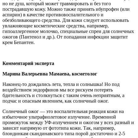
но не душ, который может травмировать и без того
пострадавшую кожу. Можно также принять ибупрофен (или
аспирин) в качестве противовоспалительного и
обезболивающего средства. Для кожи следует использовать
увлажняющие косметические средства, например,
гипоаллергенное молочко, специальные спреи для солнечных
ожогов (Пантенол и др.). От попадания инфекции защитит
крем Бепантен.
Комментарий эксперта
Марина Валерьевна Мамаева, косметолог
Наконец-то дождались лета, тепла и солнышка! Но под
воздействием эндорфинов мы все рискуем потерять
бдительность и столкнуться с таким очень неприятным, а
подчас и опасным явлением, как солнечный ожог.
Солнечный ожог — это воспалительная реакция кожи на
избыточное ультрафиолетовое излучение. Временной
промежуток между УФ-излучением и ожогом у всех разный и
зависит напрямую от фототипа кожи. Так, например,
блондинкам скандинавского типа порой достаточно и 2-5