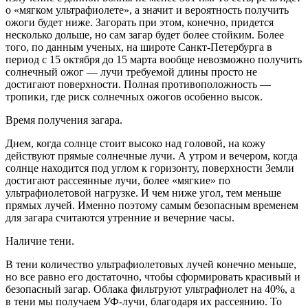
о «мягком ультрафиолете», а значит и вероятность получить
ожоги будет ниже. Загорать при этом, конечно, придется
несколько дольше, но сам загар будет более стойким. Более
того, по данным ученых, на широте Санкт-Петербурга в
период с 15 октября до 15 марта вообще невозможно получить
солнечный ожог — лучи требуемой длины просто не
достигают поверхности. Полная противоположность —
тропики, где риск солнечных ожогов особенно высок.
Время получения загара.
Днем, когда солнце стоит высоко над головой, на кожу
действуют прямые солнечные лучи. А утром и вечером, когда
солнце находится под углом к горизонту, поверхности Земли
достигают рассеянные лучи, более «мягкие» по
ультрафиолетовой нагрузке. И чем ниже угол, тем меньше
прямых лучей. Именно поэтому самым безопасным временем
для загара считаются утренние и вечерние часы.
Наличие тени.
В тени количество ультрафиолетовых лучей конечно меньше,
но все равно его достаточно, чтобы сформировать красивый и
безопасный загар. Облака фильтруют ультрафиолет на 40%, а
в тени мы получаем УФ-лучи, благодаря их рассеянию. То