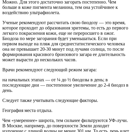
Можно. Для этого достаточно загорать постепенно. Чем
больше в коже пигмента меланина, тем она устойчивее к
воздействию ультрафиолета.
Ученые рекомендуют рассчитать свою биодозу — это время,
которое проходит до образования эритемы, то есть до первого
легкого покраснения кожи, еще не переросшего в ожог.
Биодоза по мере загорания будет уменьшаться. Если при
первом выходе на пляж для среднестатистического человека
она не превышает 20-30 минут под лучами солнца, то после
формирования красивого бронзового загара ее длительность
может вырасти до нескольких часов.
Врачи рекомендуют следующий режим загара:
на начальных этапах — от ¼ до ½ биодозы в день; в
последующие дни — постепенное увеличение до 2-4 биодоз в
день.
Следует также учитывать следующие факторы.
География места отдыха.
Чем «умереннее» широта, тем сильнее фильтруются УФ-лучи.
В Москве, например, до поверхности Земли доходит
излучение с длиной волны не менее 301 нм. То есть, речь идет