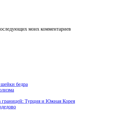
я последующих моих комментариев
 шейки бедра
голизма
а границей: Турция и Южная Корея
одедово