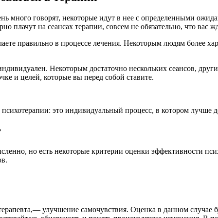
ень много говорят, некоторые идут в нее с определенными ожид
о плачут на сеансах терапии, совсем не обязательно, что вас жд
делаете правильно в процессе лечения. Некоторым людям более х
индивидуален. Некоторым достаточно нескольких сеансов, други
чке и целей, которые вы перед собой ставите.
 психотерапии: это индивидуальный процесс, в котором лучше д
т
сленно, но есть некоторые критерии оценки эффективности псих
ов.
рапевта,— улучшение самочувствия. Оценка в данном случае буд