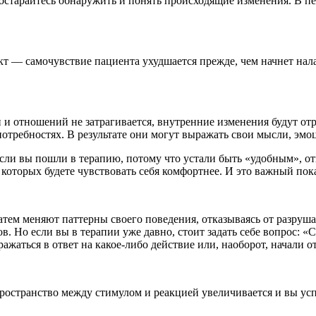
остарайтесь обнаружить и понять происходящие изменения. В п
 — самочувствие пациента ухудшается прежде, чем начнет налаж
и и отношений не затрагивается, внутренние изменения будут о
отребностях. В результате они могут выражать свои мысли, эмоц
 Если вы пошли в терапию, потому что устали быть «удобным», о
 которых будете чувствовать себя комфортнее. И это важный пока
затем меняют паттерны своего поведения, отказываясь от разр
в. Но если вы в терапии уже давно, стоит задать себе вопрос: «С
ажаться в ответ на какое-либо действие или, наоборот, начали о
ространство между стимулом и реакцией увеличивается и вы успе