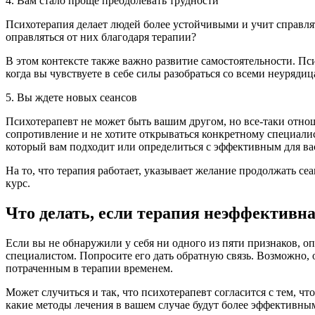
4. Вам стало проще преодолевать трудности
Психотерапия делает людей более устойчивыми и учит справлят
оправляться от них благодаря терапии?
В этом контексте также важно развитие самостоятельности. Пс
когда вы чувствуете в себе силы разобраться со всеми неуряди
5. Вы ждете новых сеансов
Психотерапевт не может быть вашим другом, но все-таки отно
сопротивление и не хотите открываться конкретному специалист
который вам подходит или определиться с эффективным для ва
На то, что терапия работает, указывает желание продолжать се
курс.
Что делать, если терапия неэффективн
Если вы не обнаружили у себя ни одного из пяти признаков, оп
специалистом. Попросите его дать обратную связь. Возможно, 
потраченным в терапии временем.
Может случиться и так, что психотерапевт согласится с тем, чт
какие методы лечения в вашем случае будут более эффективны