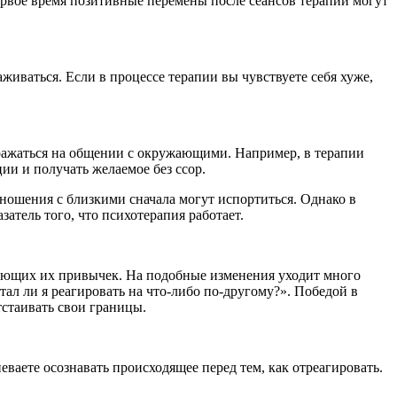
ервое время позитивные перемены после сеансов терапии могут
иваться. Если в процессе терапии вы чувствуете себя хуже,
тражаться на общении с окружающими. Например, в терапии
ии и получать желаемое без ссор.
тношения с близкими сначала могут испортиться. Однако в
затель того, что психотерапия работает.
ушающих их привычек. На подобные изменения уходит много
тал ли я реагировать на что-либо по-другому?». Победой в
тстаивать свои границы.
ваете осознавать происходящее перед тем, как отреагировать.