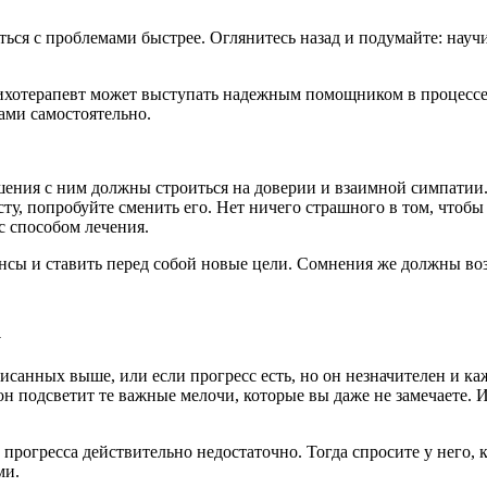
ься с проблемами быстрее. Оглянитесь назад и подумайте: научи
ихотерапевт может выступать надежным помощником в процессе л
цами самостоятельно.
шения с ним должны строиться на доверии и взаимной симпатии.
у, попробуйте сменить его. Нет ничего страшного в том, чтобы 
с способом лечения.
ансы и ставить перед собой новые цели. Сомнения же должны воз
а
исанных выше, или если прогресс есть, но он незначителен и каж
он подсветит те важные мелочи, которые вы даже не замечаете. 
о прогресса действительно недостаточно. Тогда спросите у него,
ми.