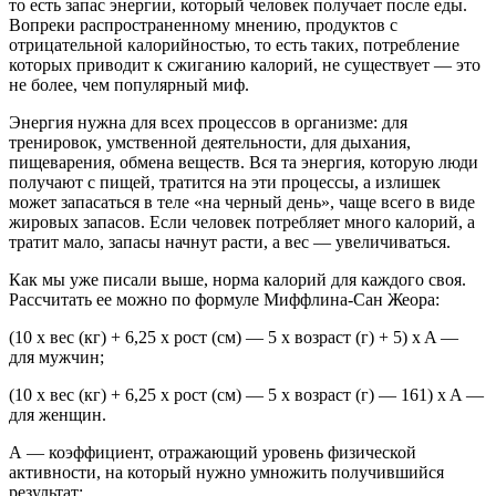
то есть запас энергии, который человек получает после еды.
Вопреки распространенному мнению, продуктов с
отрицательной калорийностью, то есть таких, потребление
которых приводит к сжиганию калорий, не существует — это
не более, чем популярный миф.
Энергия нужна для всех процессов в организме: для
тренировок, умственной деятельности, для дыхания,
пищеварения, обмена веществ. Вся та энергия, которую люди
получают с пищей, тратится на эти процессы, а излишек
может запасаться в теле «на черный день», чаще всего в виде
жировых запасов. Если человек потребляет много калорий, а
тратит мало, запасы начнут расти, а вес — увеличиваться.
Как мы уже писали выше, норма калорий для каждого своя.
Рассчитать ее можно по формуле Миффлина-Сан Жеора:
(10 x вес (кг) + 6,25 x рост (см) — 5 x возраст (г) + 5) x A —
для мужчин;
(10 x вес (кг) + 6,25 x рост (см) — 5 x возраст (г) — 161) x A —
для женщин.
А — коэффициент, отражающий уровень физической
активности, на который нужно умножить получившийся
результат: