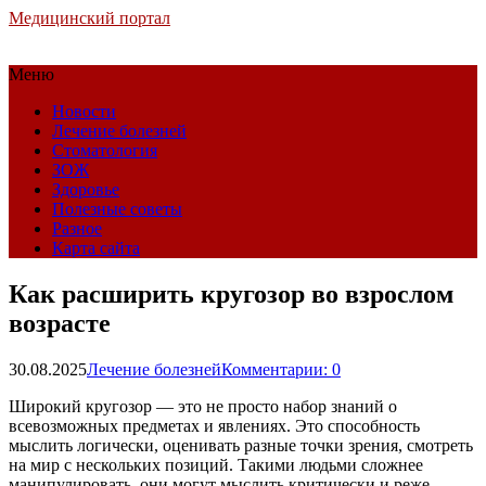
Медицинский портал
Меню
Новости
Лечение болезней
Стоматология
ЗОЖ
Здоровье
Полезные советы
Разное
Карта сайта
Как расширить кругозор во взрослом
возрасте
30.08.2025
Лечение болезней
Комментарии: 0
Широкий кругозор — это не просто набор знаний о
всевозможных предметах и явлениях. Это способность
мыслить логически, оценивать разные точки зрения, смотреть
на мир с нескольких позиций. Такими людьми сложнее
манипулировать, они могут мыслить критически и реже