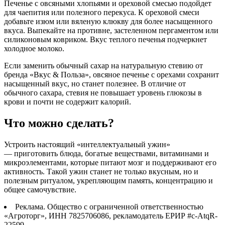
Печенье с овсяными хлопьями и ореховой смесью подойдет
для чаепития или полезного перекуса. К ореховой смеси
добавьте изюм или вяленую клюкву для более насыщенного
вкуса. Выпекайте на противне, застеленном пергаментом или
силиконовым ковриком. Вкус теплого печенья подчеркнет
холодное молоко.
Если заменить обычный сахар на натуральную стевию от
бренда «Вкус & Польза», овсяное печенье с орехами сохранит
насыщенный вкус, но станет полезнее. В отличие от
обычного сахара, стевия не повышает уровень глюкозы в
крови и почти не содержит калорий.
Что можно сделать?
Устроить настоящий «интеллектуальный ужин»
— приготовить блюда, богатые веществами, витаминами и
микроэлементами, которые питают мозг и поддерживают его
активность. Такой ужин станет не только вкусным, но и
полезным ритуалом, укрепляющим память, концентрацию и
общее самочувствие.
Реклама. Общество с ограниченной ответственностью
«Агроторг», ИНН 7825706086, рекламодатель ЕРИР #c-AtqR-
22599