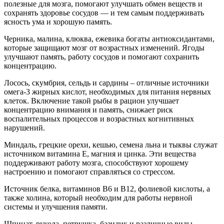
полезные для мозга, помогают улучшать обмен веществ и
сохранять здоровье сосудов — и тем самым поддерживать
ясность ума и хорошую память.
Черника, малина, клюква, ежевика богаты антиоксидантами,
которые защищают мозг от возрастных изменений. Ягоды
улучшают память, работу сосудов и помогают сохранить
концентрацию.
Лосось, скумбрия, сельдь и сардины – отличные источники
омега-3 жирных кислот, необходимых для питания нервных
клеток. Включение такой рыбы в рацион улучшает
концентрацию внимания и память, снижает риск
воспалительных процессов и возрастных когнитивных
нарушений.
Миндаль, грецкие орехи, кешью, семена льна и тыквы служат
источником витамина Е, магния и цинка. Эти вещества
поддерживают работу мозга, способствуют хорошему
настроению и помогают справляться со стрессом.
Источник белка, витаминов B6 и В12, фолиевой кислоты, а
также холина, который необходим для работы нервной
системы и улучшения памяти.
Шпинат, рукола, петрушка, базилик и различные виды