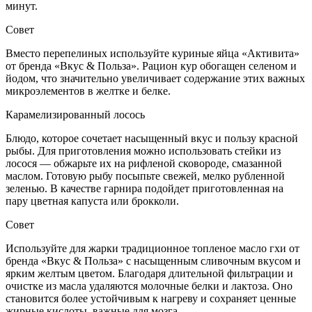
минут.
Совет
Вместо перепелиных используйте куриные яйца «Активита»
от бренда «Вкус & Польза». Рацион кур обогащен селеном и
йодом, что значительно увеличивает содержание этих важных
микроэлементов в желтке и белке.
Карамелизированный лосось
Блюдо, которое сочетает насыщенный вкус и пользу красной
рыбы. Для приготовления можно использовать стейки из
лосося — обжарьте их на рифленой сковороде, смазанной
маслом. Готовую рыбу посыпьте свежей, мелко рубленной
зеленью. В качестве гарнира подойдет приготовленная на
пару цветная капуста или брокколи.
Совет
Используйте для жарки традиционное топленое масло гхи от
бренда «Вкус & Польза» с насыщенным сливочным вкусом и
ярким желтым цветом. Благодаря длительной фильтрации и
очистке из масла удаляются молочные белки и лактоза. Оно
становится более устойчивым к нагреву и сохраняет ценные
жирные кислоты, важные для мозга