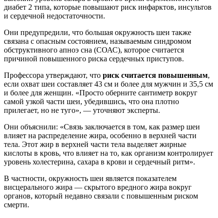
диабет 2 типа, которые повышают риск инфарктов, инсультов
и сердечной недостаточности.
Они предупредили, что большая окружность шеи также
связана с опасным состоянием, называемым синдромом
обструктивного апноэ сна (СОАС), которое считается
причиной повышенного риска сердечных приступов.
Профессора утверждают, что
риск считается повышенным
,
если охват шеи составляет 43 см и более для мужчин и 35,5 см
и более для женщин. «Просто оберните сантиметр вокруг
самой узкой части шеи, убедившись, что она плотно
прилегает, но не туго», — уточняют эксперты.
Они объяснили: «Связь заключается в том, как размер шеи
влияет на распределение жира, особенно в верхней части
тела. Этот жир в верхней части тела выделяет жирные
кислоты в кровь, что влияет на то, как организм контролирует
уровень холестерина, сахара в крови и сердечный ритм».
В частности, окружность шеи является показателем
висцерального жира — скрытого вредного жира вокруг
органов, который недавно связали с повышенным риском
смерти.