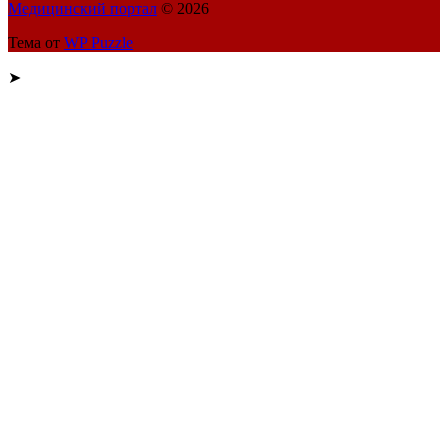
Медицинский портал
© 2026
Тема от
WP Puzzle
➤