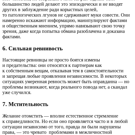
большинство людей делают это эпизодически и не вводят
других в заблуждение ради корыстных целей,
то патологических лгунов не сдерживают муки совести. Они
намеренно искажают информацию, манипулируют фактами
и общественным мнением, упрямо навязывают свою точку
зрения, даже когда попытка обмана разоблачена и доказана
фактами.
6. Сильная ревнивость
Настоящие ревнивцы не просто боятся измены
и предательства: они относятся к партнерам как
к собственным вещам, отказывая тем в самостоятельности
и запрещая любые проявления независимости. В некоторых
ситуациях умеренная ревность может быть оправданна — но
проблемы возникают, когда реального повода нет, а скандал
уже случился.
7. Мстительность
Желание отомстить — вполне естественное стремление
к справедливости. Но если оно проявляется часто и в любой
ситуации независимо от того, правда ли были нарушены
права, — это чревато проблемами в межличностной