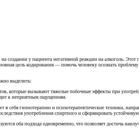
 на создании у пациента негативной реакции на алкоголь. Этот
овная цель кодирования — помочь человеку осознать проблему 
ожно выделить:
тов, которые вызывают тяжелые побочные эффекты при употребл
одит к неприятным ощущениям.
ает в себя гипнотерапию и психотерапевтические техники, напр
следствия употребления спиртного и сформировать устойчивую 
ьзуются оба подхода одновременно, что позволяет достичь наилу