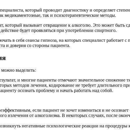
пециалиста, который проводит диагностику и определяет степен
ак медикаментозные, так и психотерапевтические методы.
, который вызывает отвращение к алкоголю. Это может быть сде
 действие будет проявляться при употреблении спиртного.
чать в себя сеансы гипноза, на которых специалист работает с п
та и доверия со стороны пациента.
ия
 можно выделить:
езультат, и многие пациенты отмечают значительное снижение т
оторых методов лечения, кодирование не требует длительного пр
ациенту осознать проблему и начать работать над собой.
еэффективным, если пациент не хочет измениться и не осознает
ого излечения от алкоголизма. В некоторых случаях, после окон
возникнуть негативные психологические реакции на процедуры 