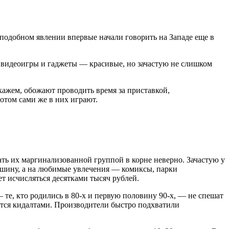
 о подобном явлении впервые начали говорить на Западе еще в
, видеоигры и гаджеты — красивые, но зачастую не слишком
кажем, обожают проводить время за приставкой,
том сами же в них играют.
ать их маргинализованной группой в корне неверно. Зачастую у
машину, а на любимые увлечения — комиксы, парки
т исчисляться десятками тысяч рублей.
те, кто родились в 80-х и первую половину 90-х, — не спешат
вится кидалтами. Производители быстро подхватили