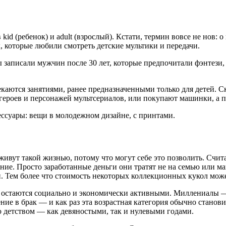
kid (ребенок) и adult (взрослый). Кстати, термин вовсе не нов:
, которые любили смотреть детские мультики и передачи.
ы записали мужчин после 30 лет, которые предпочитали фэнтези
каются занятиями, ранее предназначенными только для детей. С
роев и персонажей мультсериалов, или покупают машинки, а по
ссуары: вещи в молодежном дизайне, с принтами.
живут такой жизнью, потому что могут себе это позволить. Счит
ние. Просто заработанные деньги они тратят не на семью или 
. Тем более что стоимость некоторых коллекционных кукол може
 остаются социально и экономически активными. Миллениалы — 
ние в брак — и как раз эта возрастная категория обычно стано
 детством — как девяностыми, так и нулевыми годами.