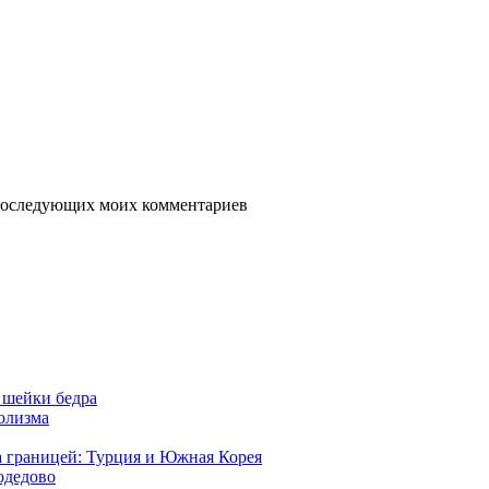
я последующих моих комментариев
 шейки бедра
голизма
а границей: Турция и Южная Корея
одедово