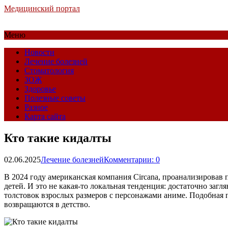
Медицинский портал
Меню
Новости
Лечение болезней
Стоматология
ЗОЖ
Здоровье
Полезные советы
Разное
Карта сайта
Кто такие кидалты
02.06.2025
Лечение болезней
Комментарии: 0
В 2024 году американская компания Circana, проанализировав 
детей. И это не какая-то локальная тенденция: достаточно за
толстовок взрослых размеров с персонажами аниме. Подобная п
возвращаются в детство.