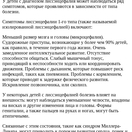
У детей с диагнозом лиссэнцефалия может наблюдаться ряд
симптомов, которые проявляются в зависимости от типа
болезни.
Симптомы лиссэнцефалии 1-го типа (также называемой
изолированной лиссэнцефалией) включают:
Меньший размер мозга и головы (микроцефалия).
Судорожные приступы, возникающие у более чем 90% детей,
как правило, в течение первого года жизни. Очень
замедленное интеллектуальное развитие. Отсутствие
способности общаться. Слабый мышечный тонус,
приводящий к неспособности ходить или координировать
движения. Проблемы с дыханием, которые повышают риск
инфекций, таких как пневмония. Проблемы с кормлением,
которые приводят к задержке физического развития.
Искривление позвоночника, или сколиоз.
У некоторых детей с лиссэнцефалией болезнь влияет на
внешность: могут наблюдаться уменьшение челюсти, впадины
на висках и другие изменения лица и головы. Формы
гениталии, а также пальцев на руках и ногах, могут быть
атипичными.
Связанные с этим состояния, такие как синдром Миллера-
Дикера, могут приводить к порокам развития сердца, почек и