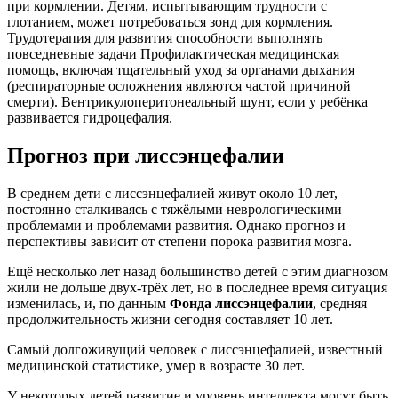
при кормлении. Детям, испытывающим трудности с
глотанием, может потребоваться зонд для кормления.
Трудотерапия для развития способности выполнять
повседневные задачи Профилактическая медицинская
помощь, включая тщательный уход за органами дыхания
(респираторные осложнения являются частой причиной
смерти). Вентрикулоперитонеальный шунт, если у ребёнка
развивается гидроцефалия.
Прогноз при лиссэнцефалии
В среднем дети с лиссэнцефалией живут около 10 лет,
постоянно сталкиваясь с тяжёлыми неврологическими
проблемами и проблемами развития. Однако прогноз и
перспективы зависит от степени порока развития мозга.
Ещё несколько лет назад большинство детей с этим диагнозом
жили не дольше двух-трёх лет, но в последнее время ситуация
изменилась, и, по данным
Фонда лиссэнцефалии
, средняя
продолжительность жизни сегодня составляет 10 лет.
Самый долгоживущий человек с лиссэнцефалией, известный
медицинской статистике, умер в возрасте 30 лет.
У некоторых детей развитие и уровень интеллекта могут быть