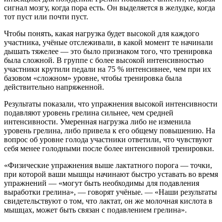
сигнал мозгу, когда пора есть. Он выделяется в желудке, когда
тот пуст или почти пуст.
Чтобы понять, какая нагрузка будет высокой для каждого
участника, учёные отслеживали, в какой момент те начинали
дышать тяжелее — это было признаком того, что тренировка
была сложной. В группе с более высокой интенсивностью
участники крутили педали на 75 % интенсивнее, чем при их
базовом «сложном» уровне, чтобы тренировка была
действительно напряженной.
Результаты показали, что упражнения высокой интенсивности
подавляют уровень грелина сильнее, чем средней
интенсивности. Умеренная нагрузка либо не изменила
уровень грелина, либо привела к его общему повышению. На
вопрос об уровне голода участники ответили, что чувствуют
себя менее голодными после более интенсивной тренировки.
«Физические упражнения выше лактатного порога — точки,
при которой ваши мышцы начинают быстро уставать во время
упражнений — «могут быть необходимы для подавления
выработки грелина», — говорят учёные. — «Наши результаты
свидетельствуют о том, что лактат, он же молочная кислота в
мышцах, может быть связан с подавлением грелина».