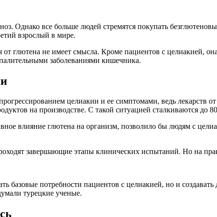
гноз. Однако все больше людей стремятся покупать безглютенов
ретий взрослый в мире.
 от глютена не имеет смысла. Кроме пациентов с целиакией, он
спалительными заболеваниями кишечника.
ми
рогрессированием целиакии и ее симптомами, ведь лекарств от б
родуктов на производстве. С такой ситуацией сталкиваются до 
вное влияние глютена на организм, позволило бы людям с целиа
 проходят завершающие этапы клинических испытаний. Но на пра
ть базовые потребности пациентов с целиакией, но и создавать 
думали турецкие ученые.
ась