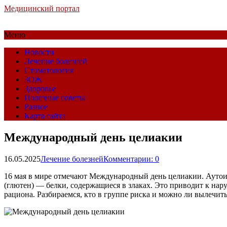
Медицинский портал
Меню
Новости
Лечение болезней
Стоматология
ЗОЖ
Здоровье
Полезные советы
Разное
Карта сайта
Международный день целиакии
16.05.2025
Лечение болезней
Комментарии: 0
16 мая в мире отмечают Международный день целиакии. Аутои
(глютен) — белки, содержащиеся в злаках. Это приводит к на
рациона. Разбираемся, кто в группе риска и можно ли вылечит