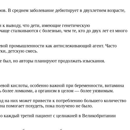
в. В среднем заболевание дебютирует в двухлетнем возрасте,
и к выводу, что дети, имеющие генетическую
е сталкиваются с болезнью, чем те, кто до двух лет ел много
щевой промышленности как антислеживающий агент. Часто
ки, детскую смесь.
е был, но авторы планируют продолжать изыскания.
лиевой кислоты, особенно важной при беременности, витамина
ть более ломкими, а организм в целом — более уязвимым.
од на них может привести к потреблению большего количество
ена помогает похудеть, пока получено не было.
но каждый третий пациент с целиакией в Великобритании