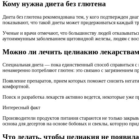
Кому нужна диета без глютена
Диета без глютена рекомендована тем, у кого подтвержден диа
показывают, что такой диеты может придерживаться каждый т
Ученые и врачи отмечают, что большинству людей отказываться
аутоиммунным заболеванием щитовидной железы, людям с во
Можно ли лечить целиакию лекарства
Специальная диета — пока единственный способ справиться с п
ненамеренно потребляют глютен: это связано с загрязнением п
Появление препаратов, прием которых поможет снизить негати
комфортной.
Поиск и разработка лекарств активно ведется, некоторые уже
Интересный факт
Производители продуктов питания стараются не только закрыва
основа для десертов на основе бобовых и свеклы, которую при
Что делать, чтобы целиакия не появил