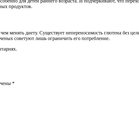
бенно для детей раннего возраста. И подчеркивают, что переход
чных продуктов.
 чем менять диету. Существует непереносимость глютена без цел
ученых советуют лишь ограничить его потребление.
нтариях.
ечены
*