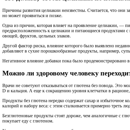
Причины развития целиакии неизвестны. Считается, что они за
но может проявиться и позже.
Одна из причин, которая влияет на проявление целиакии, — п
предрасположенность к целиакии и питающиеся продуктами с в
овощей, фруктов, цельных злаков.
Другой фактор риска, влияние которого было выявлено недав
добавляют в сухие порошкообразные продукты, например, суп
Негативное влияние добавки пока было продемонстрировано в
Можно ли здоровому человеку переходи
Врачи не советуют отказываться от глютена без повода. Это 
D и кальция. А еще к сокращению уровня клетчатки в рационе, 
Продукты без глютена нередко содержат сахар и избыточное к
калорий и набору веса: с этим сталкивается примерно треть лю
Безглютеновые продукты стоят дороже, чем аналогичные с гл
покупает еду с глютеном.