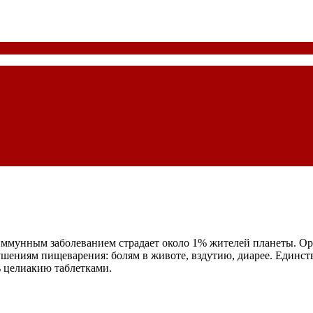
ммунным заболеванием страдает около 1% жителей планеты. Орг
рушениям пищеварения: болям в животе, вздутию, диарее. Единс
ь целиакию таблетками.