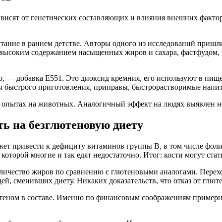
висят от генетических составляющих и влияния внешних факторо
итание в раннем детстве. Авторы одного из исследований пришл
ысоким содержанием насыщенных жиров и сахара, фастфудом, чащ
но, — добавка E551. Это диоксид кремния, его используют в пи
ы быстрого приготовления, приправы, быстрорастворимые напит
 опытах на животных. Аналогичный эффект на людях выявлен н
ть на безглютеновую диету
может привести к дефициту витаминов группы В, в том числе фо
которой многие и так едят недостаточно. Итог: кости могут ста
оличество жиров по сравнению с глютеновыми аналогами. Перех
дей, сменивших диету. Никаких доказательств, что отказ от глют
ютеном в составе. Именно по финансовым соображениям пример