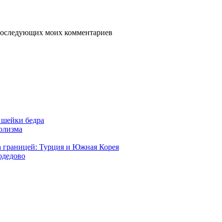
я последующих моих комментариев
 шейки бедра
голизма
а границей: Турция и Южная Корея
одедово