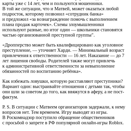
карты уже с 14 лет, чем и пользуются мошенники.
В той же ситуации, что и Матвей, может оказаться любой
подросток, которому позвонил «сотрудник банка»
и предложил «за вознаграждение помочь с выполнением
плана продаж карточек». Схемы злоумышленники
используют разные, но итог один — школьники становятся
частью организованной преступной группы".
«Дропперство может быть квалифицировано как уголовное
преступление, — уточняет Харди. — Минимальный возраст
привлечения к ответст­венности — 16 лет. Наказание — до 7
лет лишения свободы. Родителей также могут привлечь
к административной ответственности за невыполнение
обязанностей по воспитанию ребёнка».
Как избежать ловушки, которую расставляют преступники?
Вариант один: выстраивайте отношения с детьми так, чтобы
они шли за советом до того, как ввяжутся в аферу, а не пост-
фактум.
P. S. В ситуации с Матвеем организаторов задержали, к нему
вопросов нет. Тем временем. Игру выводят из игры.
В Роскомнадзор поступило обращение общественников
с просьбой о запрете в РФ популярной онлайн-игры Roblox.