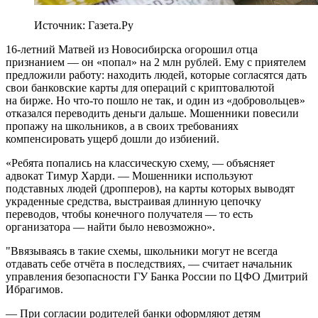
Источник: Газета.Ру
16-летний Матвей из Новосибирска огорошил отца
признанием — он «попал» на 2 млн рублей. Ему с приятелем
предложили работу: находить людей, которые согласятся дать
свои банковские карты для операций с криптовалютой
на бирже. Но что-то пошло не так, и один из «добровольцев»
отказался переводить деньги дальше. Мошенники повесили
пропажу на школьников, а в своих требованиях
компенсировать ущерб дошли до избиений.
«Ребята попались на классическую схему, — объясняет
адвокат Тимур Харди. — Мошенники используют
подставных людей (дропперов), на карты которых выводят
украденные средства, выстраивая длинную цепочку
переводов, чтобы конечного получателя — то есть
организатора — найти было невозможно».
"Ввязываясь в такие схемы, школьники могут не всегда
отдавать себе отчёта в последст­виях, — считает начальник
управления безопасности ГУ Банка России по ЦФО Дмитрий
Ибрагимов.
— При согласии родителей банки оформляют детям